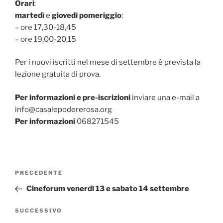
Orari
:
martedì
e
giovedì pomeriggio
:
– ore 17,30-18,45
– ore 19,00-20,15
Per i nuovi iscritti nel mese di settembre è prevista la
lezione gratuita di prova.
Per informazioni e pre-iscrizioni
inviare una e-mail a
info@casalepodererosa.org
Per informazioni
068271545
Navigazione
Articolo
PRECEDENTE
articoli
precedente:
Cineforum venerdì 13 e sabato 14 settembre
Articolo
SUCCESSIVO