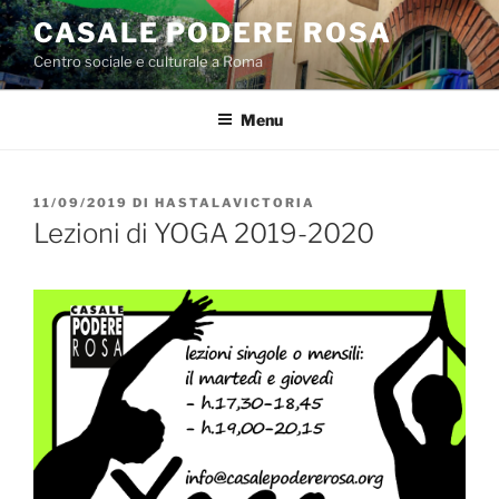
Salta
CASALE PODERE ROSA
al
Centro sociale e culturale a Roma
contenuto
Menu
PUBBLICATO
11/09/2019
DI
HASTALAVICTORIA
IL
Lezioni di YOGA 2019-2020