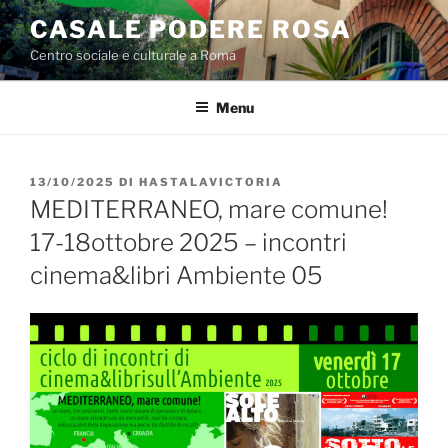
Salta
CASALE PODERE ROSA
al
Centro sociale e culturale a Roma
contenuto
Menu
PUBBLICATO
13/10/2025
DI
HASTALAVICTORIA
IL
MEDITERRANEO, mare comune!
17-18ottobre 2025 – incontri
cinema&libri Ambiente 05