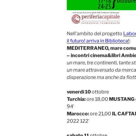
Nell’ambito del progetto
Labor
il futuro! arriva in Biblioteca!
:
MEDITERRANEO, mare comune!
– incontri cinema&libri Ambi
un mare, tre continenti, tante 
un mare attraversato da mercant
disperazione ma anche da flottig
venerdì 10
ottobre
Turchia:
ore 18,00
MUSTANG
94′
Marocco:
ore 21,00
IL CAFTA
2022 122′
sabato 11
ottobre