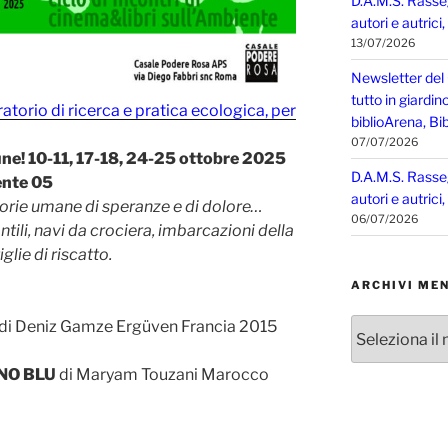
D.A.M.S. Rasse
autori e autrici
13/07/2026
Newsletter del
tutto in giardin
atorio di ricerca e pratica ecologica, per
biblioArena, Bib
07/07/2026
 10-11, 17-18, 24-25 ottobre 2025
D.A.M.S. Rasse
ente 05
autori e autrici
storie umane di speranze e di dolore…
06/07/2026
ili, navi da crociera, imbarcazioni della
lie di riscatto.
ARCHIVI MEN
Archivi
di Deniz Gamze Ergüven Francia 2015
mensili
NO BLU
di Maryam Touzani Marocco