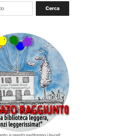
Cerca
nto, e presto partiranno i lavori!