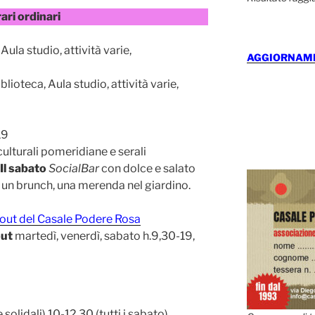
ari ordinari
Aula studio, attività varie,
AGGIORNAMEN
blioteca, Aula studio, attività varie,
19
 culturali pomeridiane e serali
Il sabato
SocialBar
con dolce e salato
, un brunch, una merenda nel giardino.
out
martedì, venerdì, sabato h.9,30-19,
e solidali) 10-12,30 (tutti i sabato)