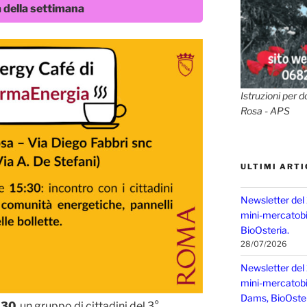
à della settimana
Istruzioni per d
Rosa - APS
ULTIMI ARTI
Newsletter del
mini-mercatobio
BioOsteria.
28/07/2026
Newsletter del
mini-mercatobio,
Dams, BioOster
5,30
, un gruppo di cittadini del 3°