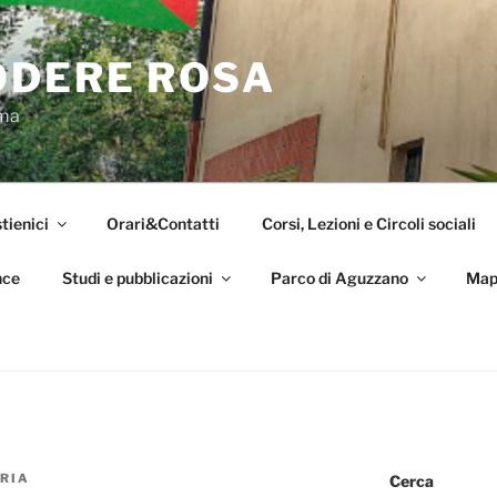
ODERE ROSA
oma
tienici
Orari&Contatti
Corsi, Lezioni e Circoli sociali
nce
Studi e pubblicazioni
Parco di Aguzzano
Map
RIA
Cerca