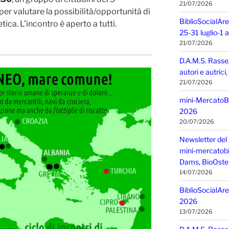
21/07/2026
per valutare la possibilità/opportunità di
BiblioSocialAre
ca. L’incontro è aperto a tutti.
25-31 luglio-1
21/07/2026
D.A.M.S. Rasse
autori e autric
21/07/2026
mini-MercatoBIO
2026
20/07/2026
Newsletter del 
mini-mercatobio,
Dams, BioOster
14/07/2026
BiblioSocialAre
2026
13/07/2026