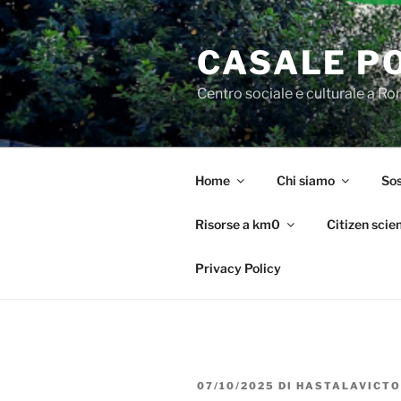
Salta
al
CASALE P
contenuto
Centro sociale e culturale a R
Home
Chi siamo
Sos
Risorse a km0
Citizen scie
Privacy Policy
PUBBLICATO
07/10/2025
DI
HASTALAVICTO
IL