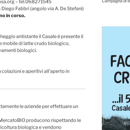
Campagna di t
osa.org – tel.068271545
a Diego Fabbri (angolo via A. De Stefani)
no in corso.
cheggio antistante il Casale è presente il
re mobile di latte crudo biologico,
vamenti biologici.
colazioni e aperitivi all’aperto in
ttamente le aziende per effettuare un
 MercatoBIO producono rispettando le
icoltura biologica e vendono