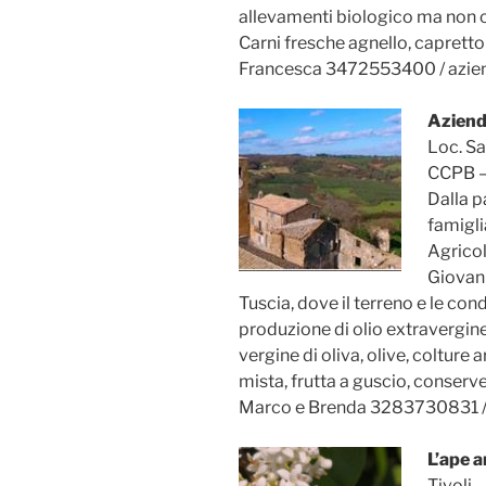
allevamenti biologico ma non c
Carni fresche agnello, capretto 
Francesca 3472553400 / azie
Aziend
Loc. Sa
CCPB –
Dalla p
famigli
Agricol
Giovann
Tuscia, dove il terreno e le co
produzione di olio extravergine 
vergine di oliva, olive, colture 
mista, frutta a guscio, conserve 
Marco e Brenda 3283730831 
L’ape a
Tivoli 