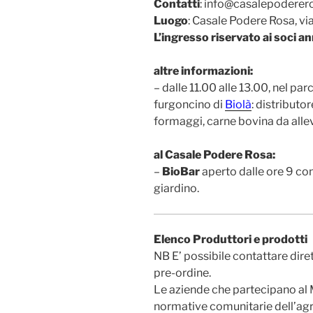
Contatti
: info@casalepoderer
Luogo
: Casale Podere Rosa, vi
L’ingresso riservato ai soci an
altre informazioni:
– dalle 11.00 alle 13.00, nel par
furgoncino di
Biolà
: distributo
formaggi, carne bovina da alle
al Casale Podere Rosa:
–
BioBar
aperto dalle ore 9 con 
giardino.
Elenco Produttori e prodotti
NB E’ possibile contattare dire
pre-ordine.
Le aziende che partecipano al
normative comunitarie dell’agr