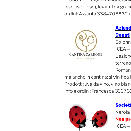
(escluso il riso), legumi da gran
ordini: Assunta 3384706830 /
Aziend
Donati
Colonn
ICEA –
L’azie
terreno 
Romani 
ma anche in cantina: si vinifica 
Prodotti: uva da vino, vino bian
info e ordini: Francesca 333
Societ
Nerola
Non pr
ICEA –