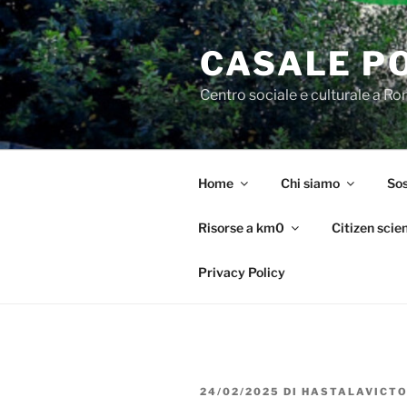
Salta
al
CASALE P
contenuto
Centro sociale e culturale a R
Home
Chi siamo
Sos
Risorse a km0
Citizen scie
Privacy Policy
PUBBLICATO
24/02/2025
DI
HASTALAVICTO
IL