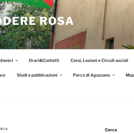
ODERE ROSA
oma
tienici
Orari&Contatti
Corsi, Lezioni e Circoli sociali
nce
Studi e pubblicazioni
Parco di Aguzzano
Map
RIA
Cerca