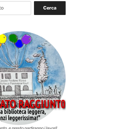
Cerca
nto, e presto partiranno i lavori!