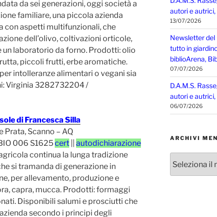
D.A.M.S. Rasse
ata da sei generazioni, oggi società a
autori e autrici
one familiare, una piccola azienda
13/07/2026
a con aspetti multifunzionali, che
Newsletter del
azione dell’olivo, coltivazioni orticole,
tutto in giardin
e un laboratorio da forno. Prodotti: olio
biblioArena, Bib
frutta, piccoli frutti, erbe aromatiche.
07/07/2026
per intolleranze alimentari o vegani sia
dini: Virginia 3282732204 /
D.A.M.S. Rasse
autori e autrici
06/07/2026
sole di Francesca Silla
e Prata, Scanno – AQ
ARCHIVI MEN
 BIO 006 S1625
cert
||
autodichiarazione
agricola continua la lunga tradizione
Archivi
che si tramanda di generazione in
mensili
ne, per allevamento, produzione e
ora, capra, mucca. Prodotti: formaggi
nati. Disponibili salumi e prosciutti che
 azienda secondo i principi degli