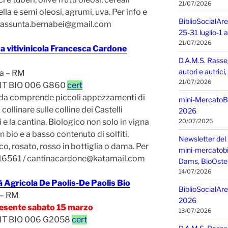
21/07/2026
ella e semi oleosi, agrumi, uva. Per info e
BiblioSocialAre
 assunta.bernabei@gmail.com
25-31 luglio-1
21/07/2026
a vitivinicola Francesca Cardone
D.A.M.S. Rasse
autori e autric
a – RM
21/07/2026
 IT BIO 006 G860
cert
nda comprende piccoli appezzamenti di
mini-MercatoBIO
collinare sulle colline dei Castelli
2026
e la cantina. Biologico non solo in vigna
20/07/2026
in bio e a basso contenuto di solfiti.
Newsletter del 
co, rosato, rosso in bottiglia o dama. Per
mini-mercatobio,
7616561 / cantinacardone@katamail.com
Dams, BioOster
14/07/2026
à Agricola De Paolis-De Paolis Bio
BiblioSocialAre
 – RM
2026
esente sabato 15 marzo
13/07/2026
 IT BIO 006 G2058
cert