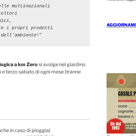
lle multinazionali

oltori

ici,

AGGIORNAMEN
e i propri prodotti

 dell’ambiente
!”
logica a km Zero
si svolge nel giardino
o e terzo sabato di ogni mese (tranne
anche in caso di pioggia)