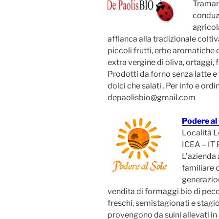
Tramand
conduzi
agricol
affianca alla tradizionale coltiv
piccoli frutti, erbe aromatiche 
extra vergine di oliva, ortaggi, 
Prodotti da forno senza latte e 
dolci che salati . Per info e or
depaolisbio@gmail.com
Podere al 
Località L
ICEA – IT
L’azienda 
familiare 
generazio
vendita di formaggi bio di pec
freschi, semistagionati e stagio
provengono da suini allevati in