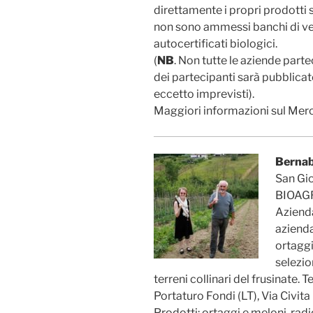
direttamente i propri prodotti
non sono ammessi banchi di ven
autocertificati biologici.
(
NB
. Non tutte le aziende parte
dei partecipanti sarà pubblica
eccetto imprevisti).
Maggiori informazioni sul Merca
Bernab
San Gio
BIOAGR
Azienda
azienda
ortaggi
selezio
terreni collinari del frusinate. 
Portaturo Fondi (LT), Via Civit
Prodotti: ortaggi e meloni, radici