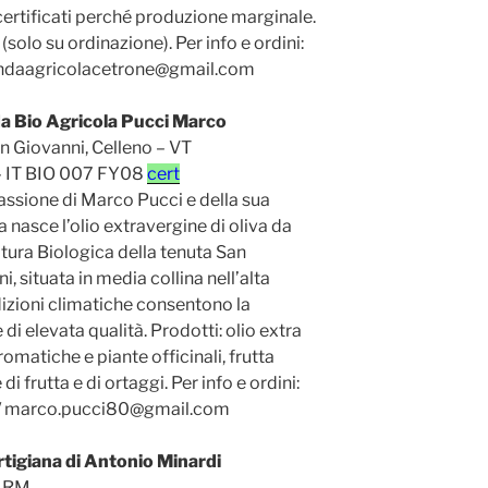
ertificati perché produzione marginale.
(solo su ordinazione). Per info e ordini:
ndaagricolacetrone@gmail.com
a Bio Agricola Pucci Marco
n Giovanni, Celleno – VT
 IT BIO 007 FY08
cert
assione di Marco Pucci e della sua
a nasce l’olio extravergine di oliva da
tura Biologica della tenuta San
i, situata in media collina nell’alta
ndizioni climatiche consentono la
di elevata qualità. Prodotti: olio extra
aromatiche e piante officinali, frutta
di frutta e di ortaggi. Per info e ordini:
/ marco.pucci80@gmail.com
rtigiana di Antonio Minardi
– RM