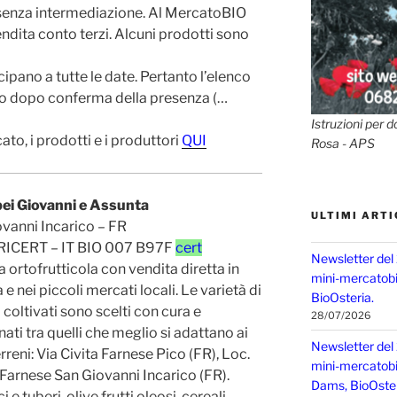
 senza intermediazione. Al MercatoBIO
dita conto terzi. Alcuni prodotti sono
cipano a tutte le date. Pertanto l’elenco
to dopo conferma della presenza (…
Istruzioni per d
to, i prodotti e i produttori
QUI
Rosa - APS
ei Giovanni e Assunta
ULTIMI ARTI
vanni Incarico – FR
ICERT – IT BIO 007 B97F
cert
Newsletter del
 ortofrutticola con vendita diretta in
mini-mercatobio
 e nei piccoli mercati locali. Le varietà di
BioOsteria.
 coltivati sono scelti con cura e
28/07/2026
nati tra quelli che meglio si adattano ai
Newsletter del
Terreni: Via Civita Farnese Pico (FR), Loc.
mini-mercatobio,
a Farnese San Giovanni Incarico (FR).
Dams, BioOster
 e tuberi, olive frutti oleosi, cereali