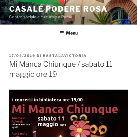
Salta
CASALE PODERE ROSA
al
Centro sociale e culturale a Roma
contenuto
Menu
PUBBLICATO
17/04/2019
DI
HASTALAVICTORIA
IL
Mi Manca Chiunque / sabato 11
maggio ore 19