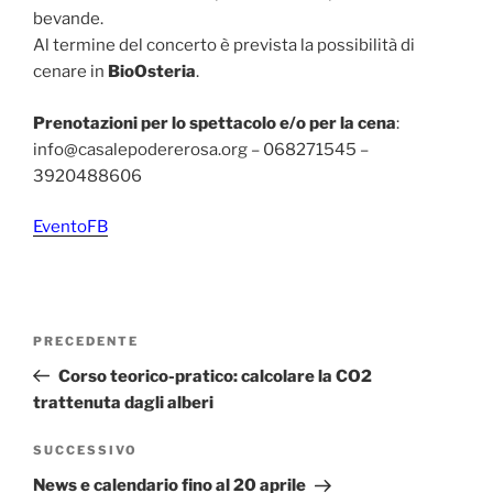
bevande.
Al termine del concerto è prevista la possibilità di
cenare in
BioOsteria
.
Prenotazioni per lo spettacolo e/o per la cena
:
info@casalepodererosa.org – 068271545 –
3920488606
EventoFB
Navigazione
Articolo
PRECEDENTE
articoli
precedente:
Corso teorico-pratico: calcolare la CO2
trattenuta dagli alberi
Articolo
SUCCESSIVO
successivo
News e calendario fino al 20 aprile