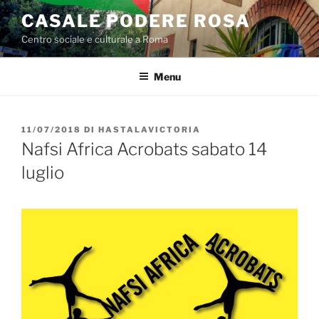
Salta
CASALE PODERE ROSA
al
Centro sociale e culturale a Roma
contenuto
Menu
PUBBLICATO
11/07/2018
DI
HASTALAVICTORIA
IL
Nafsi Africa Acrobats sabato 14
luglio