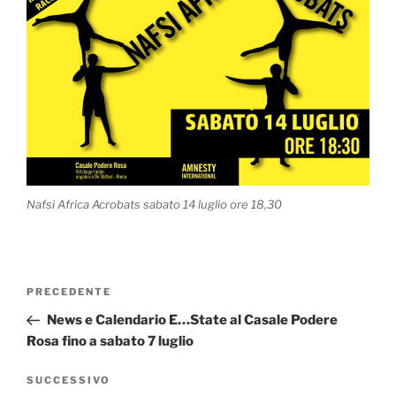
Nafsi Africa Acrobats sabato 14 luglio ore 18,30
Navigazione
Articolo
PRECEDENTE
articoli
precedente:
News e Calendario E…State al Casale Podere
Rosa fino a sabato 7 luglio
Articolo
SUCCESSIVO