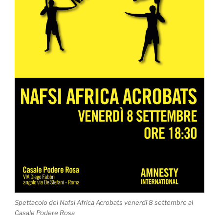
Spettacolo dei Nafsi Africa Acrobats venerdì 8 settembre al
Casale Podere Rosa