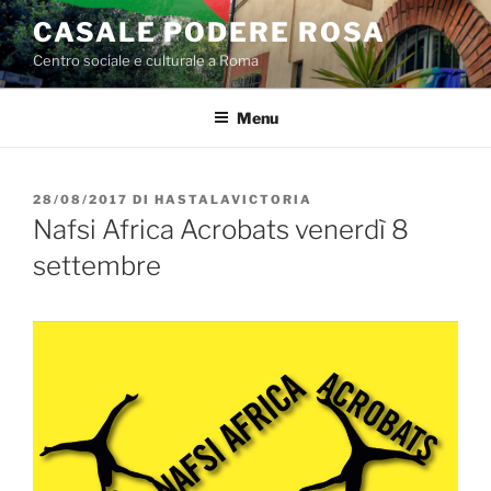
Salta
CASALE PODERE ROSA
al
Centro sociale e culturale a Roma
contenuto
Menu
PUBBLICATO
28/08/2017
DI
HASTALAVICTORIA
IL
Nafsi Africa Acrobats venerdì 8
settembre