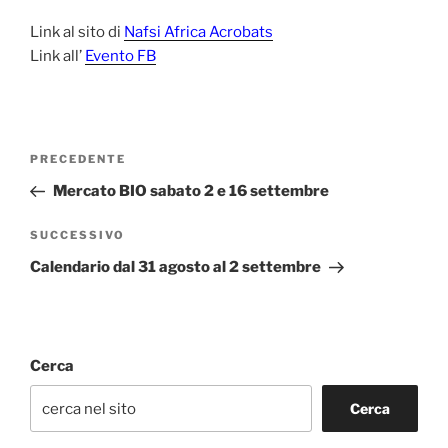
Link al sito di
Nafsi Africa Acrobats
Link all’
Evento FB
Navigazione
Articolo
PRECEDENTE
articoli
precedente:
Mercato BIO sabato 2 e 16 settembre
Articolo
SUCCESSIVO
successivo
Calendario dal 31 agosto al 2 settembre
Cerca
Cerca