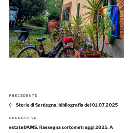
Navigazione
Articolo
PRECEDENTE
articoli
precedente:
Storie di Sardegna, bibliografia del 01.07.2025
Articolo
SUCCESSIVO
successivo
estateDAMS. Rassegna cortometraggi 2025. A