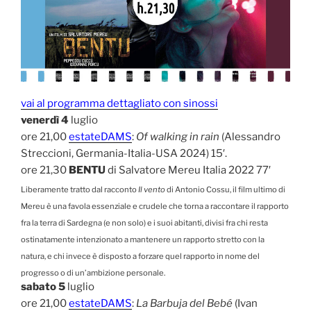
vai al programma dettagliato con sinossi
venerdì 4
luglio
ore 21,00
estateDAMS
:
Of walking in rain
(Alessandro
Streccioni, Germania-Italia-USA 2024) 15′.
ore 21,30
BENTU
di Salvatore Mereu Italia 2022 77′
Liberamente tratto dal racconto
Il vento
di Antonio Cossu, il film ultimo di
Mereu è una favola essenziale e crudele che torna a raccontare il rapporto
fra la terra di Sardegna (e non solo) e i suoi abitanti, divisi fra chi resta
ostinatamente intenzionato a mantenere un rapporto stretto con la
natura, e chi invece è disposto a forzare quel rapporto in nome del
progresso o di un’ambizione personale.
sabato 5
luglio
ore 21,00
estateDAMS
:
La Barbuja del Bebé
(Ivan