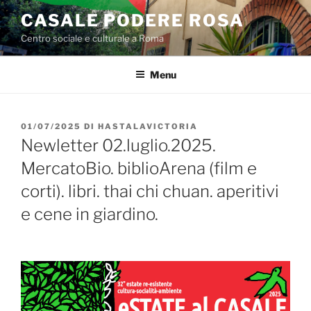
Salta
CASALE PODERE ROSA
al
Centro sociale e culturale a Roma
contenuto
Menu
PUBBLICATO
01/07/2025
DI
HASTALAVICTORIA
IL
Newletter 02.luglio.2025.
MercatoBio. biblioArena (film e
corti). libri. thai chi chuan. aperitivi
e cene in giardino.