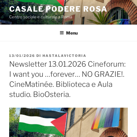
Salta
CASALE PODERE ROSA
al
Centro sociale e culturale a Roma
contenuto
Menu
PUBBLICATO
13/01/2026
DI
HASTALAVICTORIA
IL
Newsletter 13.01.2026 Cineforum:
I want you …forever… NO GRAZIE!.
CineMatinée. Biblioteca e Aula
studio. BioOsteria.