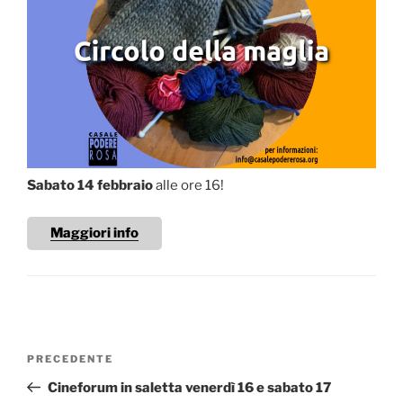
Sabato 14 febbraio
alle ore 16!
Maggiori info
Navigazione
Articolo
PRECEDENTE
articoli
precedente:
Cineforum in saletta venerdì 16 e sabato 17