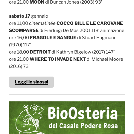
ore 21,00
MOON
di Duncan Jones (2003) 93′
sabato 17
gennaio
ore 11,00
cinematinée
COCCO BILL E LE CAROVANE
SCOMPARSE
di Pierluigi De Mas 2001 118′ animazione
ore 16,00
FRAGOLE E SANGUE
di Stuart Hagmann
(1970) 117′
ore 18,00
DETROIT
di Kathryn Bigelow (2017) 147’
ore 21,00
WHERE TO INVADE NEXT
di Michael Moore
(2016) 73′
Leggi le sinossi