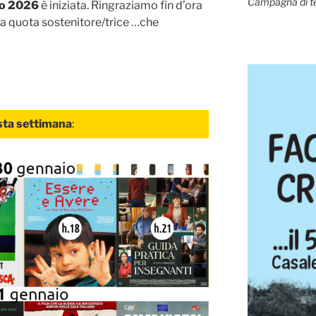
Campagna di t
to 2026
è iniziata. Ringraziamo fin d’ora
la quota sostenitore/trice …che
ta settimana
: