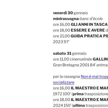
venerdì 30
gennaio
minirassegna:
banc d’école
ore 16,00
GLI ANNI IN TASCA
ore 18,00
ESSERE E AVERE
d
ore 21,00
GUIDA PRATICA P
2023 97′
sabato 31
gennaio
ore 11,00
cinematinée
GALLIN
Gran Bretagna 2001 84′ anima
per la rassegna
Non è mai tropp
socializzare
ore 16,00
IL MAESTRO E MA
1972 100’ (
prima
trasposizion
ore 18,00
IL MAESTRO E MA
2024 150′ (
ultima
trasposizion