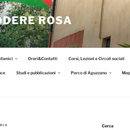
ODERE ROSA
oma
tienici
Orari&Contatti
Corsi, Lezioni e Circoli sociali
nce
Studi e pubblicazioni
Parco di Aguzzano
Map
RIA
Cerca