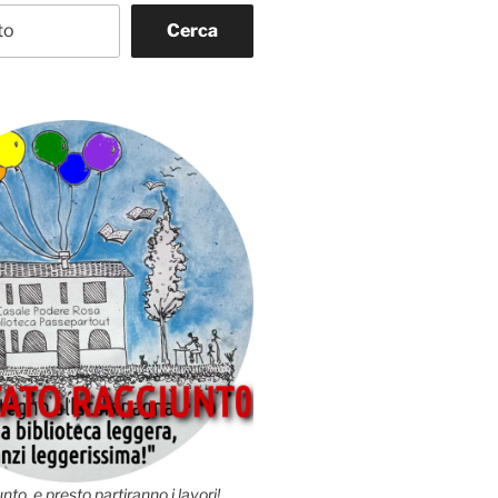
Cerca
nto, e presto partiranno i lavori!