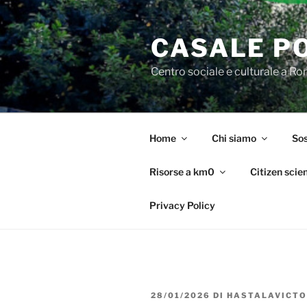
Salta
al
CASALE P
contenuto
Centro sociale e culturale a R
Home
Chi siamo
Sos
Risorse a km0
Citizen scie
Privacy Policy
PUBBLICATO
28/01/2026
DI
HASTALAVICTO
IL