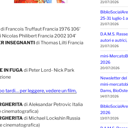
21/07/2026
BiblioSocialAre
25-31 luglio-1
21/07/2026
di Francois Truffaut Francia 1976 106′
D.A.M.S. Rasse
i Nicolas Philibert Francia 2002 104′
autori e autric
ER INSEGNANTI
di Thomas Lilti Francia
21/07/2026
mini-MercatoBIO
2026
20/07/2026
E IN FUGA
di Peter Lord- Nick Park
zione
Newsletter del 
mini-mercatobio,
o tardi… per leggere, vedere un film,
Dams, BioOster
14/07/2026
RGHERITA
di Aleksandar Petrovic Italia
BiblioSocialAre
e cinematografica)
2026
RGHERITA
di Michael Lockshin Russia
13/07/2026
e cinematografica)