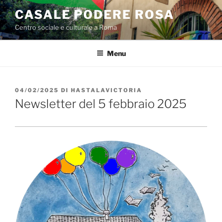
Salta
CASALE PODERE ROSA
al
Centro sociale e culturale a Roma
contenuto
Menu
PUBBLICATO
04/02/2025
DI
HASTALAVICTORIA
IL
Newsletter del 5 febbraio 2025