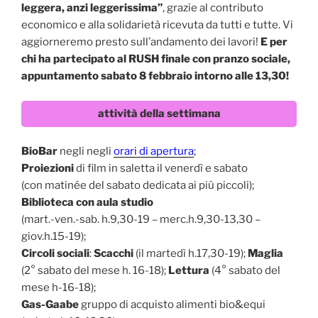
leggera, anzi leggerissima”
, grazie al contributo
economico e alla solidarietà ricevuta da tutti e tutte. Vi
aggiorneremo presto sull’andamento dei lavori!
E per
chi ha partecipato al RUSH finale con pranzo sociale,
appuntamento sabato 8 febbraio intorno alle 13,30!
attività della settimana
BioBar
negli negli
orari di apertura
;
Proiezioni
di film in saletta il venerdì e sabato
(con matinée del sabato dedicata ai più piccoli);
Biblioteca con aula studio
(mart.-ven.-sab. h.9,30-19 – merc.h.9,30-13,30 –
giov.h.15-19);
Circoli sociali
:
Scacchi
(il martedì h.17,30-19);
Maglia
(2° sabato del mese h. 16-18);
Lettura
(4° sabato del
mese h-16-18);
Gas-Gaabe
gruppo di acquisto alimenti bio&equi