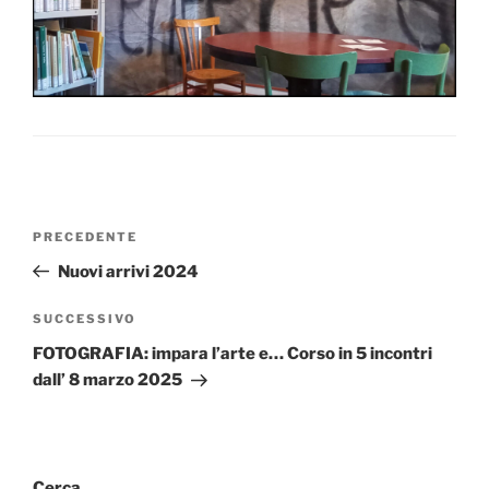
Navigazione
Articolo
PRECEDENTE
articoli
precedente:
Nuovi arrivi 2024
Articolo
SUCCESSIVO
successivo
FOTOGRAFIA: impara l’arte e… Corso in 5 incontri
dall’ 8 marzo 2025
Cerca