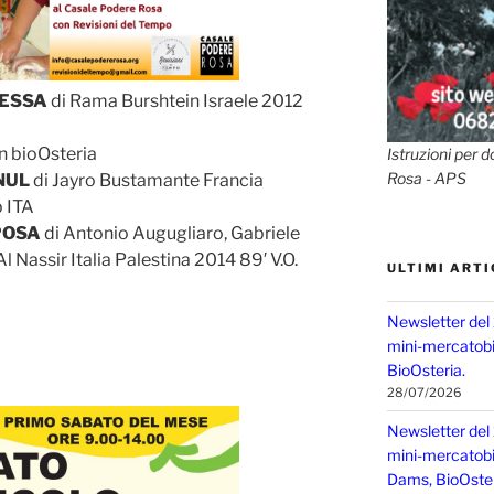
ESSA
di Rama Burshtein Israele 2012
n bioOsteria
Istruzioni per d
Rosa - APS
NUL
di Jayro Bustamante Francia
b ITA
POSA
di Antonio Augugliaro, Gabriele
 Nassir Italia Palestina 2014 89′ V.O.
ULTIMI ARTI
Newsletter del
mini-mercatobio
BioOsteria.
28/07/2026
Newsletter del
mini-mercatobio,
Dams, BioOster