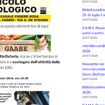
21/07/2026
BiblioSocialAre
25-31 luglio-1
21/07/2026
acquisto alimenti bio & equi
D.A.M.S. Rasse
autori e autric
21/07/2026
mini-MercatoBIO
2026
BioOsteria
, ma se c’è bel tempo si
20/07/2026
anzo è a
sostegno dell’attività della
Newsletter del 
bi 10€)
mini-mercatobio,
Dams, BioOster
14/07/2026
BiblioSocialAre
2026
13/07/2026