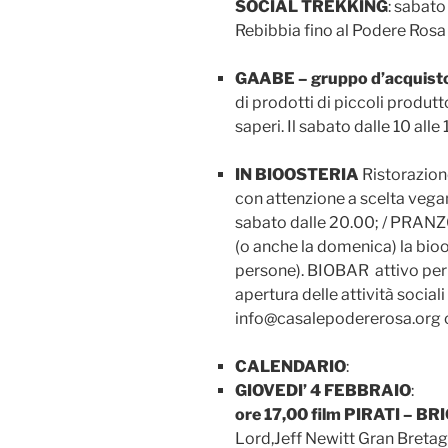
SOCIAL TREKKING
: sabato
Rebibbia fino al Podere Ros
GAABE – gruppo d’acquisto 
di prodotti di piccoli produtt
saperi. Il sabato dalle 10 alle
IN BIOOSTERIA
Ristorazion
con attenzione a scelta vega
sabato dalle 20.00; / PRANZO
(o anche la domenica) la bio
persone). BIOBAR attivo per br
apertura delle attività sociali
info@casalepodererosa.or
CALENDARIO
:
GIOVEDI’ 4 FEBBRAIO
:
ore 17,00 film PIRATI – 
Lord,Jeff Newitt Gran Bretagn