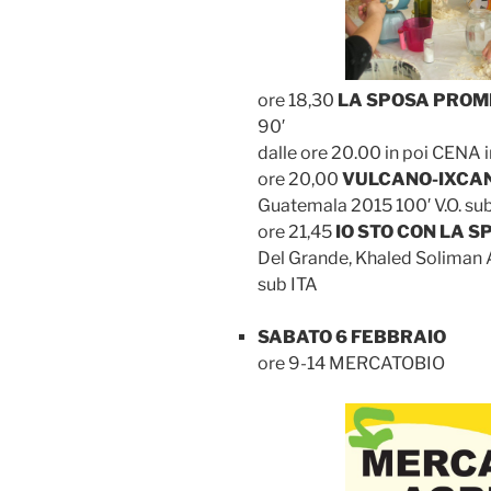
ore 18,30
LA SPOSA PROM
90′
dalle ore 20.00 in poi CENA i
ore 20,00
VULCANO-IXCA
Guatemala 2015 100′ V.O. su
ore 21,45
IO STO CON LA S
Del Grande, Khaled Soliman Al
sub ITA
SABATO 6 FEBBRAIO
ore 9-14 MERCATOBIO