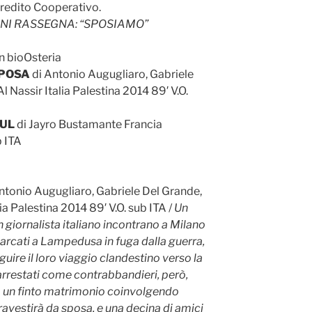
Credito Cooperativo.
NI RASSEGNA: “SPOSIAMO”
n bioOsteria
SPOSA
di Antonio Augugliaro, Gabriele
 Nassir Italia Palestina 2014 89′ V.O.
UL
di Jayro Bustamante Francia
b ITA
ntonio Augugliaro, Gabriele Del Grande,
ia Palestina 2014 89′ V.O. sub ITA /
Un
n giornalista italiano incontrano a Milano
sbarcati a Lampedusa in fuga dalla guerra,
guire il loro viaggio clandestino verso la
 arrestati come contrabbandieri, però,
a un finto matrimonio coinvolgendo
ravestirà da sposa, e una decina di amici