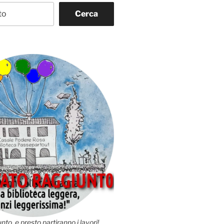
Cerca
nto, e presto partiranno i lavori!