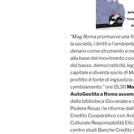
“Mag Roma promuove una fin
la società, i diritti e l’ambi
denaro come strumento e non 
alla base del movimento coo
dal basso, democraticità, leg
capitale e diventa socio di Ma
profitto è fonte di ingiustizia
cambiamento.”
ore 15,30
Mag
AutoGestita a Roma assembl
della biblioteca Giovenale e 
Podere Rosa) / le riforme del
Credito Cooperativo con An
Culturale Responsabilità Eti
centro studi Banche Credito 