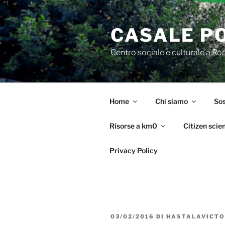
Salta
al
CASALE P
contenuto
Centro sociale e culturale a R
Home
Chi siamo
Sos
Risorse a km0
Citizen scie
Privacy Policy
PUBBLICATO
03/02/2016
DI
HASTALAVICTO
IL