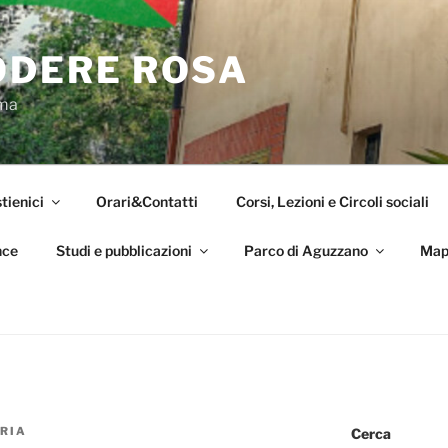
ODERE ROSA
oma
tienici
Orari&Contatti
Corsi, Lezioni e Circoli sociali
nce
Studi e pubblicazioni
Parco di Aguzzano
Map
RIA
Cerca