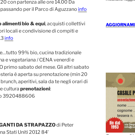
 20 con partenza alle ore 14.00 Da
a passando per il Parco di Aguzzano
info
alimenti bio & equi
, acquisti collettivi
AGGIORNAMEN
ori locali e condivisione di compiti e
 13
info
e…tutto 99% bio, cucina tradizionale
na e vegetariana / CENA venerdì e
 primo sabato del mese. Gli altri sabato
osteria è aperta su prenotazione (min 20
unch, aperitivi, sala da te negli orari di
 e cultura
prenotazioni
:
g o 3920488606
BRIGANTI DA STRAPAZZO
di Peter
a Stati Uniti 2012 84′