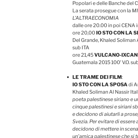
Popolari e delle Banche del 
La serata prosegue con la
MI
L’ALTRAECONOMIA
dalle ore 20.00 in poi CENA i
ore 20,00
IO STO CON LA 
Del Grande, Khaled Soliman Al
sub ITA
ore 21,45
VULCANO-IXCAN
Guatemala 2015 100′ V.O. su
LE TRAME DEI FILM
:
IO STO CON LA SPOSA
di A
Khaled Soliman Al Nassir Ital
poeta palestinese siriano e u
cinque palestinesi e siriani 
e decidono di aiutarli a prose
Svezia. Per evitare di essere
decidono di mettere in scen
un’amica palestinese che si t