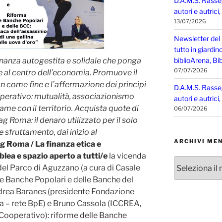
D.A.M.S. Rasse
autori e autrici
13/07/2026
Newsletter del
tutto in giardin
anza autogestita e solidale che ponga
biblioArena, Bib
07/07/2026
ente al centro dell’economia. Promuove il
come fine e l’affermazione dei principi
D.A.M.S. Rasse
perativo: mutualità, associazionismo
autori e autrici
ame con il territorio. Acquista quote di
06/07/2026
g Roma: il denaro utilizzato per il solo
 e sfruttamento, dai inizio al
ARCHIVI MEN
 Roma / La finanza etica e
ea e spazio aperto a tutti/e
la vicenda
Archivi
del Parco di Aguzzano (a cura di Casale
mensili
le Banche Popolari e delle Banche del
drea Baranes (presidente Fondazione
ca – rete BpE) e Bruno Cassola (ICCREA,
Cooperativo): riforme delle Banche