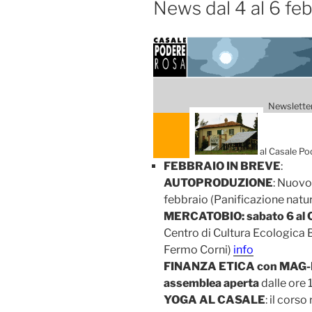
News dal 4 al 6 fe
Newsletter
al Casale Po
FEBBRAIO IN BREVE
:
AUTOPRODUZIONE
: Nuovo 
febbraio (Panificazione nat
MERCATOBIO: sabato 6 al 
Centro di Cultura Ecologica B
Fermo Corni)
info
FINANZA ETICA con MAG-RO
assemblea aperta
dalle ore 
YOGA AL CASALE
: il corso