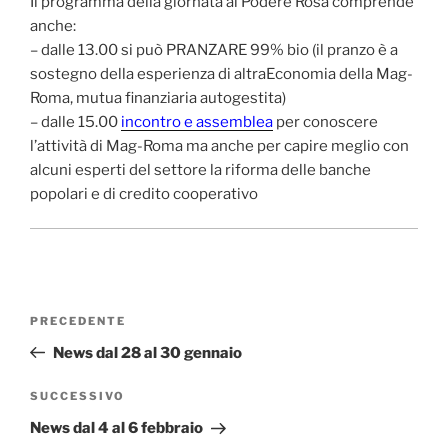
Il programma della giornata al Podere Rosa comprende
anche:
– dalle 13.00 si può PRANZARE 99% bio (il pranzo è a
sostegno della esperienza di altraEconomia della Mag-
Roma, mutua finanziaria autogestita)
– dalle 15.00
incontro e assemblea
per conoscere
l’attività di Mag-Roma ma anche per capire meglio con
alcuni esperti del settore la riforma delle banche
popolari e di credito cooperativo
Navigazione
Articolo
PRECEDENTE
articoli
precedente:
News dal 28 al 30 gennaio
Articolo
SUCCESSIVO
successivo
News dal 4 al 6 febbraio