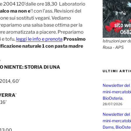
e 2004 120′dalle ore 18,30 Laboratorio
alco ma non e
‘! con l’ass. Revisioni del
ne sui sostituti vegani. Vediamo
prepariamo una salsa base ottima per la
re aromatizzata a piacere. Prepariamo
 e tofu.
leggi le info e prenota
Prossimo
Istruzioni per d
ficazione naturale 1 con pasta madre
Rosa - APS
o
O NIENTE: STORIA DI UNA
ULTIMI ARTI
 2014, 60′
Newsletter del
mini-mercatobio
 VERRA
’
BioOsteria.
116′
28/07/2026
Newsletter del
mini-mercatobio,
Dams, BioOster
 13,00