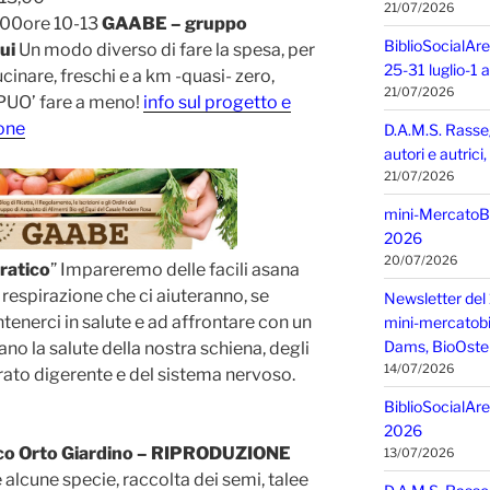
21/07/2026
,00ore 10-13
GAABE – gruppo
BiblioSocialAre
ui
Un modo diverso di fare la spesa, per
25-31 luglio-1
ucinare, freschi e a km -quasi- zero,
21/07/2026
PUO’ fare a meno!
info sul progetto e
ione
D.A.M.S. Rasse
autori e autric
21/07/2026
mini-MercatoBIO
2026
20/07/2026
ratico
” Impareremo delle facili asana
i respirazione che ci aiuteranno, se
Newsletter del 
enerci in salute e ad affrontare con un
mini-mercatobio,
Dams, BioOster
no la salute della nostra schiena, degli
14/07/2026
rato digerente e del sistema nervoso.
BiblioSocialAre
2026
ico Orto Giardino – RIPRODUZIONE
13/07/2026
lcune specie, raccolta dei semi, talee