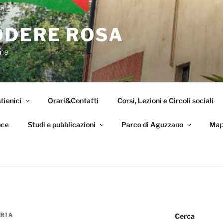
ODERE ROSA
oma
tienici
Orari&Contatti
Corsi, Lezioni e Circoli sociali
nce
Studi e pubblicazioni
Parco di Aguzzano
Map
RIA
Cerca