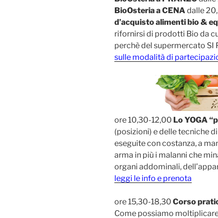
BioOsteria a CENA
dalle 20
d’acquisto alimenti bio & eq
rifornirsi di prodotti Bio da c
perchè del supermercato SI 
sulle modalità di partecipaz
ore 10,30-12,00
Lo YOGA “p
(posizioni) e delle tecniche d
eseguite con costanza, a mant
arma in più i malanni che mina
organi addominali, dell’appa
leggi le info e prenota
ore 15,30-18,30
Corso prat
Come possiamo moltiplicare a