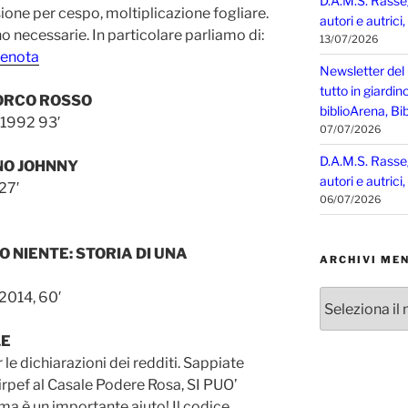
D.A.M.S. Rasse
ione per cespo, moltiplicazione fogliare.
autori e autrici
o necessarie. In particolare parliamo di:
13/07/2026
prenota
Newsletter del
tutto in giardin
ORCO ROSSO
biblioArena, Bib
 1992 93′
07/07/2026
D.A.M.S. Rasse
NO JOHNNY
autori e autrici
27′
06/07/2026
O NIENTE: STORIA DI UNA
ARCHIVI MEN
Archivi
 2014, 60′
mensili
LE
le dichiarazioni dei redditi. Sappiate
’ irpef al Casale Podere Rosa, SI PUO’
è un importante aiuto! Il codice