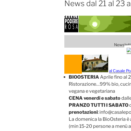
News dal 21 al 23 a
Newslette
al Casale P
BIOOSTERIA
Aprile fino al 
Ristorazione…99% bio, cucina
vegana e vegetariana
CENA venerdì e sabato
dall
PRANZO TUTTI I SABATO
d
prenotazioni
: info@casale
La domenica la BioOsteria è 
(min 15-20 persone a menù 