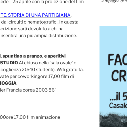
Campagna di t
ede il 25 aprile con la proiezione del film
NTE, STORIA DI UNA PARTIGIANA
,
dai circuiti cinematografici. In questa
crizione sarà devoluto a chi ha
onsentirà una più ampia distribuzione.
, spuntino a pranzo, e aperitivi
 STUDIO
Al chiuso nella ‘sala ovale’ e
ccoglienza 20/40 studenti). Wifi gratuita.
ervate per coworkingore 17,00 film di
PIOGGIA
ller Francia corea 2003 86′
.00ore 17,00 film animazione