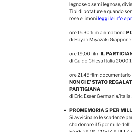
legnose o semi legnose, divis
Tipi di potature e quando son
rose e limoni
leggi le info e 
ore 15,30 film animazione
P
di Hayao Miyazaki Giappone
ore 19,00 film
IL PARTIGIA
di Guido Chiesa Italia 2000 1
ore 21,45 film documentario
NON CI E’ STATO REGALAT
PARTIGIANA
di Eric Esser Germania/Italia
PROMEMORIA 5 PER MIL
Si avvicinano le scadenze per 
che donare il 5 per mille dell
FARE e NON COSTA NULLA ma 