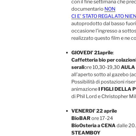
con il fine settimana che prec
documentario
NON
CI E’ STATO REGALATO NIE
autoprodotto dal basso fuori 
occasione l’ingresso a sottos
realizzato questo film e ne c
GIOVEDI’ 21aprile
:
Caffetteria bio per colazioni
serali
ore 10,30-19,30
AULA
all’aperto sotto al gazebo (a
Possibilità di postazioni ris
animazione
I FIGLI DELLA 
di Phil Lord e Christopher Mi
VENERDI’ 22 aprile
BioBAR
ore 17-24
BioOsteria a CENA
dalle 20
STEAMBOY