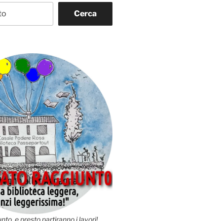
Cerca
nto, e presto partiranno i lavori!