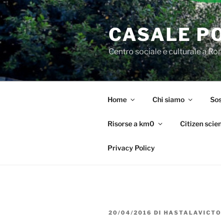
Salta
al
CASALE P
contenuto
Centro sociale e culturale a R
Home
Chi siamo
Sos
Risorse a km0
Citizen scie
Privacy Policy
PUBBLICATO
20/04/2016
DI
HASTALAVICTO
IL