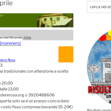
prile
r del 20.aprile.2016
odere Rosa
23
 tradizionale con attenzione a scelta
e 20,00
alle 13,00
podererosa.org o 3920488606
aperta solo se è un pranzo concordato
a costo fisso comprese bevande 15-20€)
Risultato raggiu