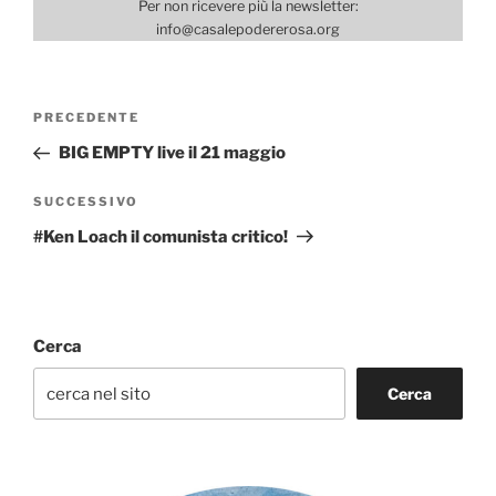
Per non ricevere più la newsletter:
info@casalepodererosa.org
Navigazione
Articolo
PRECEDENTE
articoli
precedente:
BIG EMPTY live il 21 maggio
Articolo
SUCCESSIVO
successivo
#Ken Loach il comunista critico!
Cerca
Cerca