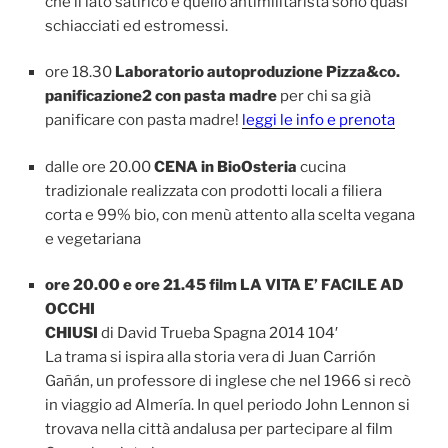
che il lato satirico e quello antimilitarista sono quasi
schiacciati ed estromessi.
ore 18.30
Laboratorio autoproduzione Pizza&co.
panificazione2 con pasta madre
per chi sa già
panificare con pasta madre!
leggi le info e prenota
dalle ore 20.00
CENA in BioOsteria
cucina
tradizionale realizzata con prodotti locali a filiera
corta e 99% bio, con menù attento alla scelta vegana
e vegetariana
ore 20.00 e ore 21.45 film LA VITA E’ FACILE AD
OCCHI
CHIUSI
di David Trueba Spagna 2014 104′
La trama si ispira alla storia vera di Juan Carrión
Gañán, un professore di inglese che nel 1966 si recò
in viaggio ad Almería. In quel periodo John Lennon si
trovava nella città andalusa per partecipare al film