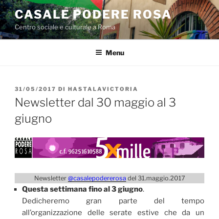
Salta
CASALE PODERE ROSA
al
Centro sociale e culturale a Roma
contenuto
Menu
PUBBLICATO
31/05/2017
DI
HASTALAVICTORIA
IL
Newsletter dal 30 maggio al 3
giugno
Newsletter
@casalepodererosa
del 31.maggio.2017
Questa settimana fino al 3 giugno
.
Dedicheremo gran parte del tempo
all’organizzazione delle serate estive che da un