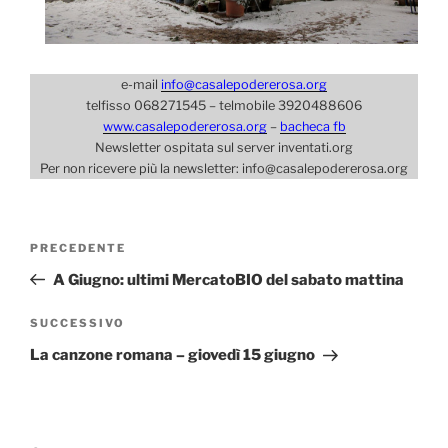
e-mail
info@casalepodererosa.org
telfisso 068271545 – telmobile 3920488606
www.casalepodererosa.org
–
bacheca fb
Newsletter ospitata sul server inventati.org
Per non ricevere più la newsletter: info@casalepodererosa.org
Navigazione
Articolo
PRECEDENTE
articoli
precedente:
A Giugno: ultimi MercatoBIO del sabato mattina
Articolo
SUCCESSIVO
successivo
La canzone romana – giovedì 15 giugno