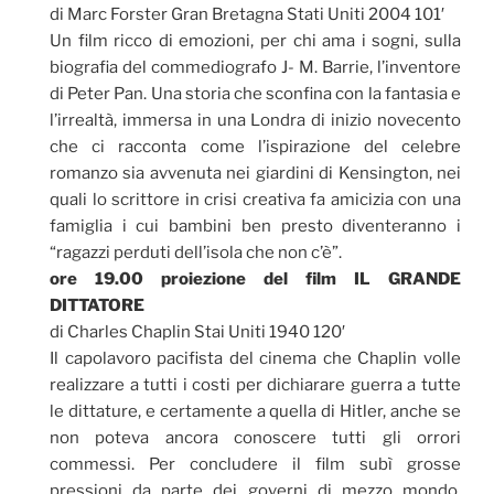
di Marc Forster Gran Bretagna Stati Uniti 2004 101′
Un film ricco di emozioni, per chi ama i sogni, sulla
biografia del commediografo J- M. Barrie, l’inventore
di Peter Pan. Una storia che sconfina con la fantasia e
l’irrealtà, immersa in una Londra di inizio novecento
che ci racconta come l’ispirazione del celebre
romanzo sia avvenuta nei giardini di Kensington, nei
quali lo scrittore in crisi creativa fa amicizia con una
famiglia i cui bambini ben presto diventeranno i
“ragazzi perduti dell’isola che non c’è”.
ore 19.00 proiezione del film IL GRANDE
DITTATORE
di Charles Chaplin Stai Uniti 1940 120′
Il capolavoro pacifista del cinema che Chaplin volle
realizzare a tutti i costi per dichiarare guerra a tutte
le dittature, e certamente a quella di Hitler, anche se
non poteva ancora conoscere tutti gli orrori
commessi. Per concludere il film subì grosse
pressioni da parte dei governi di mezzo mondo,