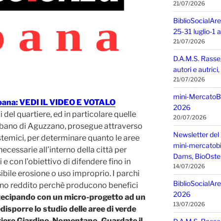
21/07/2026
BiblioSocialAre
25-31 luglio-1
21/07/2026
D.A.M.S. Rasse
autori e autric
21/07/2026
mini-MercatoBIO
ana: VEDI IL VIDEO E VOTALO
2026
i del quartiere, ed in particolare quelle
20/07/2026
Urbano di Aguzzano, prosegue attraverso
Newsletter del 
istemici, per determinare quanto le aree
mini-mercatobio,
necessarie all’interno della città per
Dams, BioOster
 e con l’obiettivo di difendere fino in
14/07/2026
ibile erosione o uso improprio. I parchi
BiblioSocialAre
no reddito perchè producono benefici
2026
ecipando con un micro-progetto ad un
13/07/2026
disporre lo studio delle aree di verde
rtiere Giardino-Nomentano. Guardate il