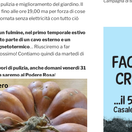
Campagna di t
 pulizia e miglioramento del giardino. Il
 fino alle ore 19,00 ma per forza di cose
nata senza elettricità con tutto ciò
 un fulmine, nel primo temporale estivo
to parte di un cavo esterno e un
agnetotermico
… Riusciremo a far
prossimo! Contiamo quindi da martedì di
vori di pulizia, anche domani venerdì 31
rca saremo al Podere Rosa
!