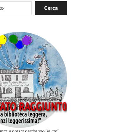
Cerca
nto, e presto partiranno i lavori!