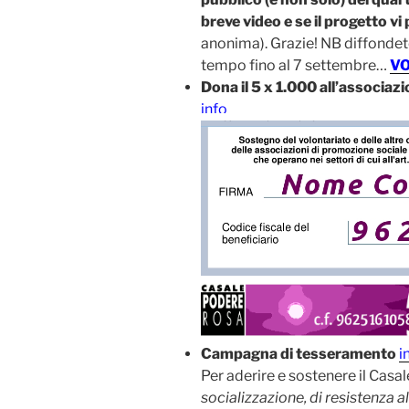
breve video e se il progetto v
anonima). Grazie! NB diffondet
tempo fino al 7 settembre…
VO
Dona il 5 x 1.000 all’associa
info
Campagna di tesseramento
i
Per aderire e sostenere il Casa
socializzazione, di resistenza a