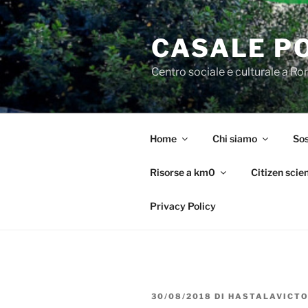
Salta
al
CASALE P
contenuto
Centro sociale e culturale a R
Home
Chi siamo
Sos
Risorse a km0
Citizen scie
Privacy Policy
PUBBLICATO
30/08/2018
DI
HASTALAVICTO
IL