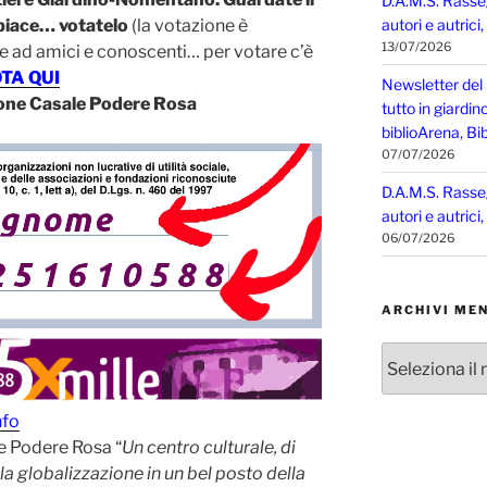
D.A.M.S. Rasse
autori e autrici
i piace… votatelo
(la votazione è
13/07/2026
e ad amici e conoscenti… per votare c’è
TA QUI
Newsletter del
zione Casale Podere Rosa
tutto in giardin
biblioArena, Bib
07/07/2026
D.A.M.S. Rasse
autori e autrici
06/07/2026
ARCHIVI MEN
Archivi
mensili
nfo
le Podere Rosa “
Un centro culturale, di
lla globalizzazione in un bel posto della