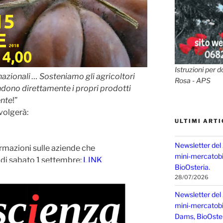
Istruzioni per d
nazionali … Sosteniamo gli agricoltori
Rosa - APS
vendono direttamente i propri prodotti
ente
!”
volgerà:
ULTIMI ARTI
Newsletter del
ormazioni sulle aziende che
mini-mercatobio
di sabato 1 settembre:
LINK
BioOsteria.
28/07/2026
Newsletter del
mini-mercatobio,
Dams, BioOster