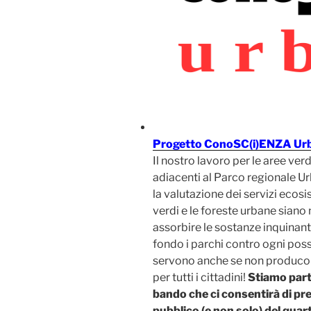
Progetto ConoSC(i)ENZA Urb
Il nostro lavoro per le aree verd
adiacenti al Parco regionale 
la valutazione dei servizi ecos
verdi e le foreste urbane siano 
assorbire le sostanze inquinanti
fondo i parchi contro ogni poss
servono anche se non produco
per tutti i cittadini!
Stiamo part
bando che ci consentirà di pre
pubblico (e non solo) del qua