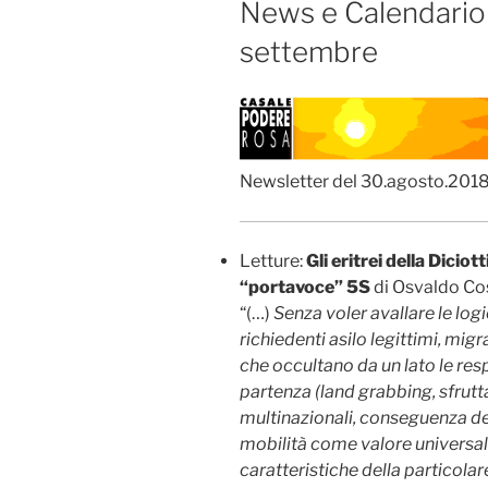
News e Calendario 
settembre
Newsletter del 30.agosto.201
Letture:
Gli eritrei della Diciott
“portavoce” 5S
di Osvaldo Co
“(…)
Senza voler avallare le log
richiedenti asilo legittimi, migr
che occultano da un lato le resp
partenza (land grabbing, sfrutt
multinazionali, conseguenza del c
mobilità come valore universale
caratteristiche della particola