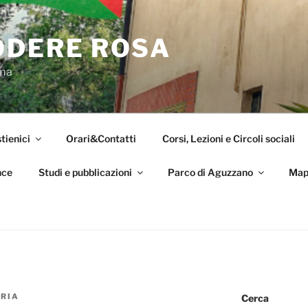
ODERE ROSA
oma
tienici
Orari&Contatti
Corsi, Lezioni e Circoli sociali
nce
Studi e pubblicazioni
Parco di Aguzzano
Map
RIA
Cerca