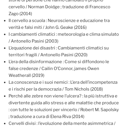
storie di persone che hanno cambiato il proprio
cervello / Norman Doidge ; traduzione di Francesco
Zago (2014)
Il cervello a scuola : Neuroscienze e educazione tra
verità e falsi miti / John G. Geake (2016)
I cambiamenti climatici : meteorologia e clima simulato
/ Antonello Pasini (2003)
L’equazione dei disastri : Cambiamenti climatici su
territori fragili / Antonello Pasini (2020)
L’era della disinformazione : Come si diffondono le
false credenze / Cailin O’Connor, james Owen
Weatherall (2019)
La conoscenza e i suoi nemici : L’era dell’incompetenza
e i rischi per la democrazia / Tom Nichols (2018)
Perché alle zebre non viene l’ulcera? : la più istruttiva e
divertente guida allo stress e alle malattie che produce
: con tutte le soluzioni per vincerlo / Robert M. Sapolsky
; traduzione a cura di Elena Riva (2014)
Cervelli divisi : l’evoluzione della mente asimmetrica /