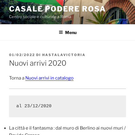
Salta
CASALE PODERE ROSA
al
Centro sociale e culturale a Roma
contenuto
Menu
PUBBLICATO
01/02/2022
DI
HASTALAVICTORIA
IL
Nuovi arrivi 2020
Torna a
Nuovi arrivi in catalogo
al 23/12/2020
La città e il fantasma : dal muro di Berlino ai nuovi muri /