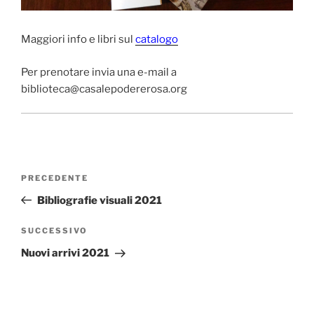
Maggiori info e libri sul
catalogo
Per prenotare invia una e-mail a
biblioteca@casalepodererosa.org
Navigazione
Articolo
PRECEDENTE
articoli
precedente:
Bibliografie visuali 2021
Articolo
SUCCESSIVO
successivo
Nuovi arrivi 2021