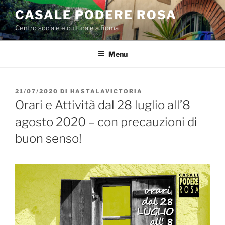
Salta
CASALE PODERE ROSA
al
Centro sociale e culturale a Roma
contenuto
Menu
PUBBLICATO
21/07/2020
DI
HASTALAVICTORIA
IL
Orari e Attività dal 28 luglio all’8
agosto 2020 – con precauzioni di
buon senso!