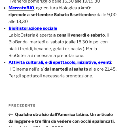
il venerdì pomeriggio dalle 16,30 alle 19/19,30
MercatoBIO
, agricoltura biologica a km0:
riprende a settembre Sabato 5 settembre
dalle 9,00
alle 13,30
BioRistorazione sociale
La bioOsteria è aperta
a cena il venerdì e sabato
. Il
BioBar dal martedì al sabato (dalle 18,30 in poi con
piatti freddi, bevande, gelati e snacks ). Per la
BioOsteria è necessaria prenotazione.
Attività culturali, e di spettacolo, iniziative, eventi
:
Il ‘Cinema nell’aia’
dal martedì al sabato
alle ore 21,45.
Per gli spettacoli necessaria prenotazione.
Navigazione
Articolo
PRECEDENTE
articoli
precedente:
Qualche stralcio dall’America latina. Un articolo
da leggere e tre film da vedere con occhi spalancati.