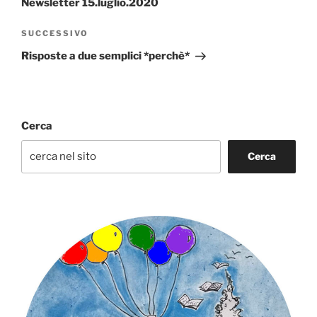
Newsletter 15.luglio.2020
Articolo
SUCCESSIVO
successivo
Risposte a due semplici *perchè*
Cerca
Cerca