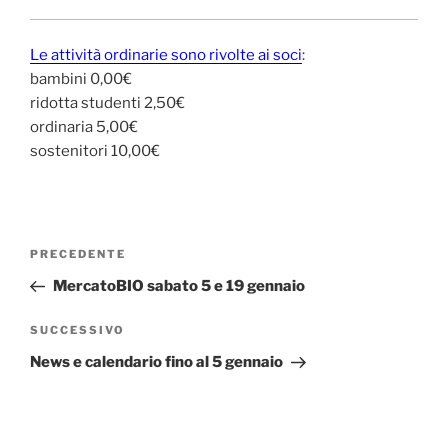
Le attività ordinarie sono rivolte ai soci
:
bambini 0,00€
ridotta studenti 2,50€
ordinaria 5,00€
sostenitori 10,00€
Navigazione
Articolo
PRECEDENTE
articoli
precedente:
MercatoBIO sabato 5 e 19 gennaio
Articolo
SUCCESSIVO
successivo
News e calendario fino al 5 gennaio