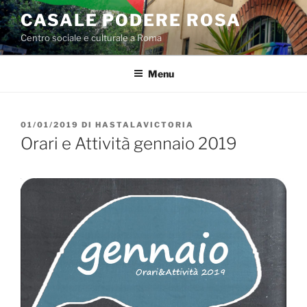
Salta
CASALE PODERE ROSA
al
Centro sociale e culturale a Roma
contenuto
Menu
PUBBLICATO
01/01/2019
DI
HASTALAVICTORIA
IL
Orari e Attività gennaio 2019