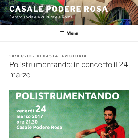
Salta
CASALE PODERE ROSA
al
Centro sociale e culturale a Roma
contenuto
Menu
PUBBLICATO
14/03/2017
DI
HASTALAVICTORIA
IL
Polistrumentando: in concerto il 24
marzo