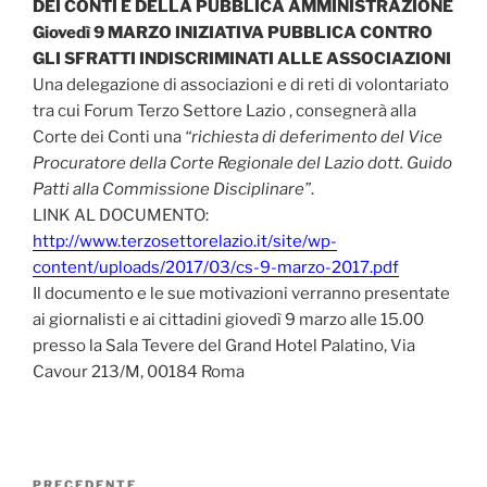
DEI CONTI E DELLA PUBBLICA AMMINISTRAZIONE
Giovedì 9 MARZO INIZIATIVA PUBBLICA CONTRO
GLI SFRATTI INDISCRIMINATI ALLE ASSOCIAZIONI
Una delegazione di associazioni e di reti di volontariato
tra cui Forum Terzo Settore Lazio , consegnerà alla
Corte dei Conti una
“richiesta di deferimento del Vice
Procuratore della Corte Regionale del Lazio dott. Guido
Patti alla Commissione Disciplinare”
.
LINK AL DOCUMENTO:
http://www.terzosettorelazio.it/site/wp-
content/uploads/2017/03/cs-9-marzo-2017.pdf
​Il documento e le sue motivazioni verranno presentate
ai giornalisti e ai cittadini giovedì 9 marzo alle 15.00
presso la Sala Tevere del Grand Hotel Palatino, Via
Cavour 213/M, 00184 Roma
Navigazione
Articolo
PRECEDENTE