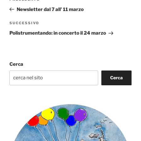
articoli
precedente:
Newsletter dal 7 all’ 11 marzo
Articolo
SUCCESSIVO
successivo
Polistrumentando: in concerto il 24 marzo
Cerca
Cerca