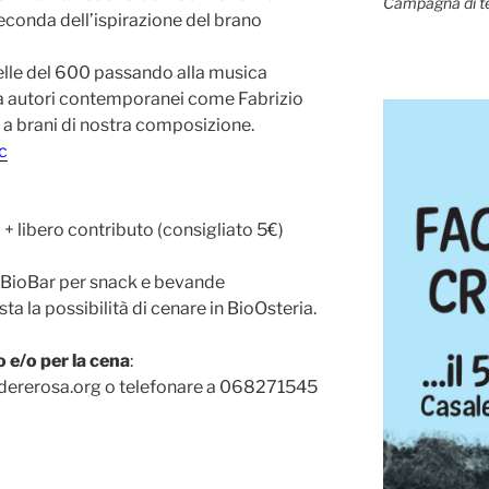
Campagna di t
seconda dell’ispirazione del brano
telle del 600 passando alla musica
 a autori contemporanei come Fabrizio
a brani di nostra composizione.
c
) + libero contributo (consigliato 5€)
il BioBar per snack e bevande
ta la possibilità di cenare in BioOsteria.
 e/o per la cena
:
odererosa.org o telefonare a 068271545