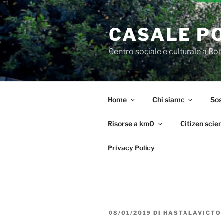
Salta
al
CASALE P
contenuto
Centro sociale e culturale a R
Home
Chi siamo
Sos
Risorse a km0
Citizen scie
Privacy Policy
PUBBLICATO
08/01/2019
DI
HASTALAVICTO
IL