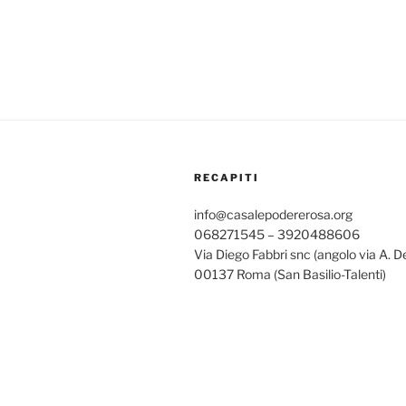
RECAPITI
info@casalepodererosa.org
068271545 – 3920488606
Via Diego Fabbri snc (angolo via A. D
00137 Roma (San Basilio-Talenti)