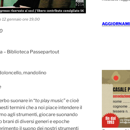
o 12 gennaio ore 19,00
AGGIORNAMEN
00
a – Biblioteca Passepartout
ndoloncello, mandolino
e
erbo suonare in “
to play music
” e cioè
esti termini che a noi piace intendere il
amo agli strumenti, giocare suonando
rani di diversi generi e epoche
imento il suono dei nostri strumenti