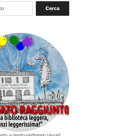
Cerca
nto, e presto partiranno i lavori!