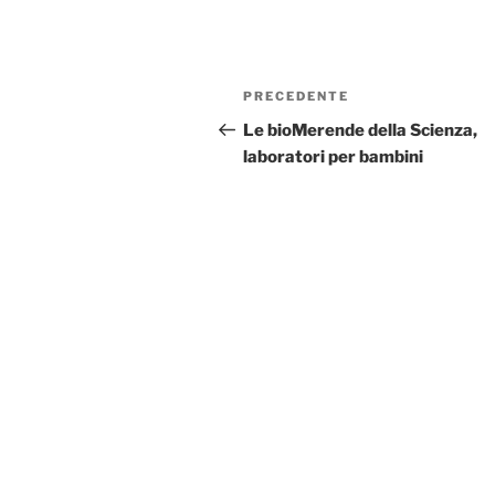
Navigazione
Articolo
PRECEDENTE
articoli
precedente:
Le bioMerende della Scienza,
laboratori per bambini