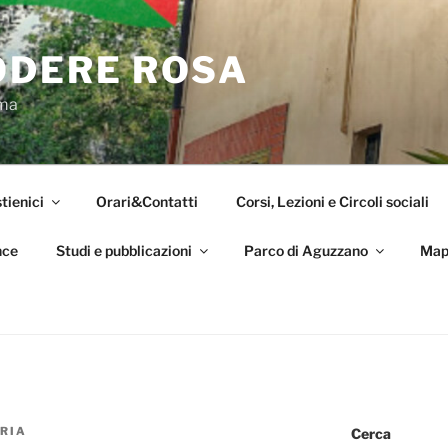
ODERE ROSA
oma
tienici
Orari&Contatti
Corsi, Lezioni e Circoli sociali
nce
Studi e pubblicazioni
Parco di Aguzzano
Map
RIA
Cerca