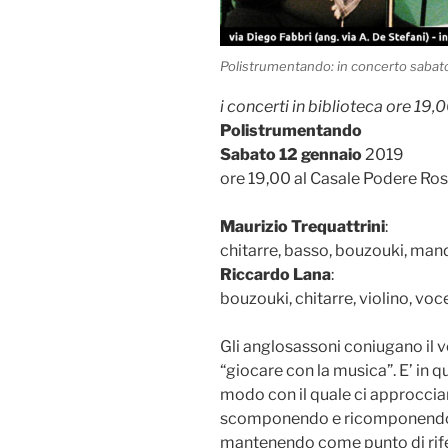
Polistrumentando: in concerto sabat
i concerti in biblioteca ore 19,
Polistrumentando
Sabato 12 gennaio
2019
ore 19,00 al Casale Podere Ros
Maurizio Trequattrini
:
chitarre, basso, bouzouki, ma
Riccardo Lana
:
bouzouki, chitarre, violino, voc
Gli anglosassoni coniugano il v
“giocare con la musica”. E’ in qu
modo con il quale ci approcci
scomponendo e ricomponendo b
mantenendo come punto di rifer