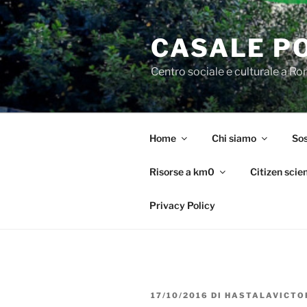
Salta
al
CASALE P
contenuto
Centro sociale e culturale a R
Home
Chi siamo
Sos
Risorse a km0
Citizen scie
Privacy Policy
PUBBLICATO
17/10/2016
DI
HASTALAVICTO
IL