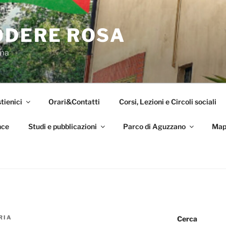
ODERE ROSA
oma
tienici
Orari&Contatti
Corsi, Lezioni e Circoli sociali
nce
Studi e pubblicazioni
Parco di Aguzzano
Map
RIA
Cerca