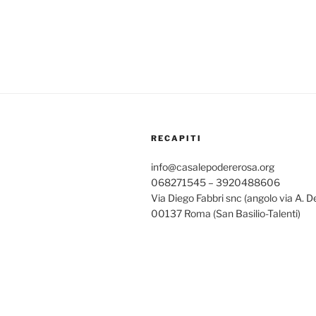
RECAPITI
info@casalepodererosa.org
068271545 – 3920488606
Via Diego Fabbri snc (angolo via A. D
00137 Roma (San Basilio-Talenti)