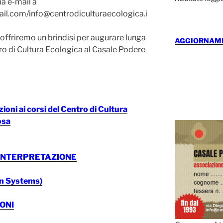
ia e-mail a
il.com/info@centrodiculturaecologica.i
offriremo un brindisi per augurare lunga
AGGIORNAMEN
tro di Cultura Ecologica al Casale Podere
oni ai corsi del Centro di Cultura
osa
INTERPRETAZIONE
on Systems)
ONI