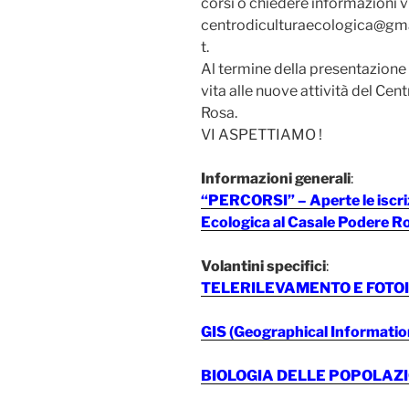
corsi o chiedere informazioni v
centrodiculturaecologica@gma
t.
Al termine della presentazione 
vita alle nuove attività del Cen
Rosa.
VI ASPETTIAMO !
Informazioni generali
:
“PERCORSI” – Aperte le iscrizi
Ecologica al Casale Podere R
Volantini specifici
:
TELERILEVAMENTO E FOTO
GIS (Geographical Informati
BIOLOGIA DELLE POPOLAZI