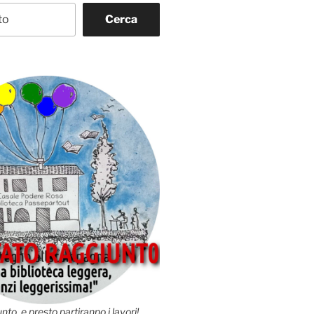
Cerca
nto, e presto partiranno i lavori!