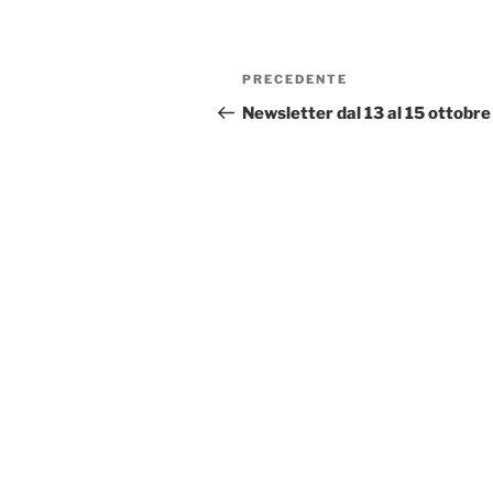
Navigazione
Articolo
PRECEDENTE
articoli
precedente:
Newsletter dal 13 al 15 ottobre