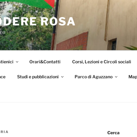
ODERE ROSA
oma
tienici
Orari&Contatti
Corsi, Lezioni e Circoli sociali
nce
Studi e pubblicazioni
Parco di Aguzzano
Map
ORIA
Cerca