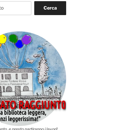
Cerca
nto, e presto partiranno i lavori!