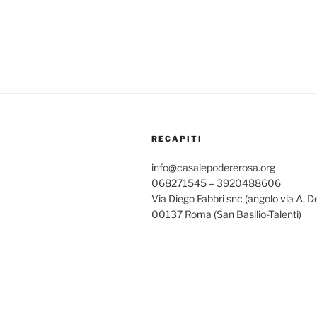
RECAPITI
info@casalepodererosa.org
068271545 – 3920488606
Via Diego Fabbri snc (angolo via A. D
00137 Roma (San Basilio-Talenti)