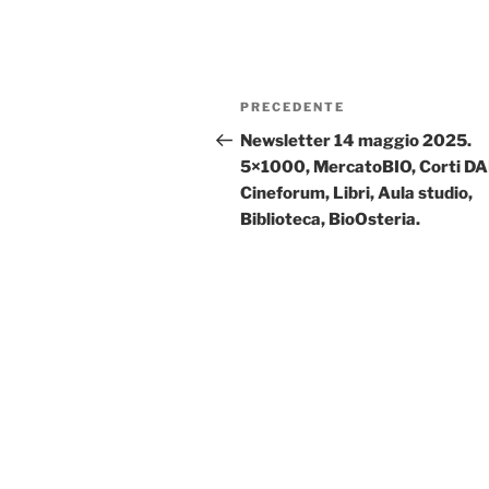
Navigazione
Articolo
PRECEDENTE
articoli
precedente:
Newsletter 14 maggio 2025.
5×1000, MercatoBIO, Corti D
Cineforum, Libri, Aula studio,
Biblioteca, BioOsteria.