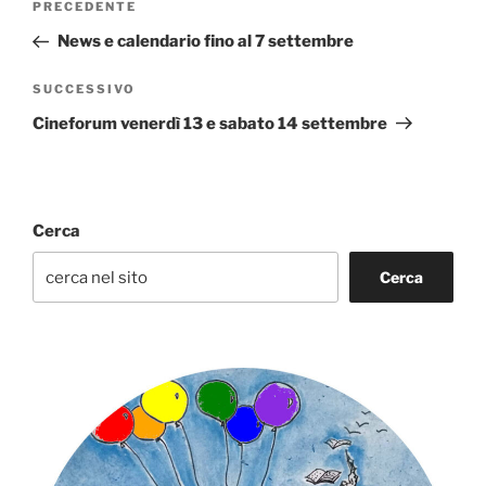
Articolo
PRECEDENTE
articoli
precedente:
News e calendario fino al 7 settembre
Articolo
SUCCESSIVO
successivo
Cineforum venerdì 13 e sabato 14 settembre
Cerca
Cerca