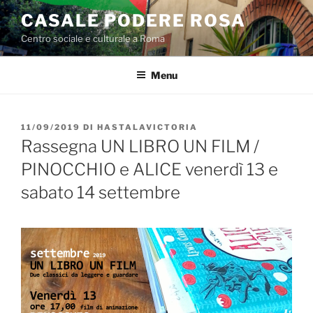
Salta
CASALE PODERE ROSA
al
Centro sociale e culturale a Roma
contenuto
Menu
PUBBLICATO
11/09/2019
DI
HASTALAVICTORIA
IL
Rassegna UN LIBRO UN FILM /
PINOCCHIO e ALICE venerdì 13 e
sabato 14 settembre