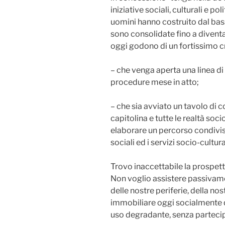
iniziative sociali, culturali e po
uomini hanno costruito dal bass
sono consolidate fino a diventare
oggi godono di un fortissimo cr
– che venga aperta una linea di
procedure mese in atto;
– che sia avviato un tavolo di 
capitolina e tutte le realtà soc
elaborare un percorso condiviso
sociali ed i servizi socio-cultura
Trovo inaccettabile la prospetti
Non voglio assistere passivame
delle nostre periferie, della no
immobiliare oggi socialmente qu
uso degradante, senza partecipa