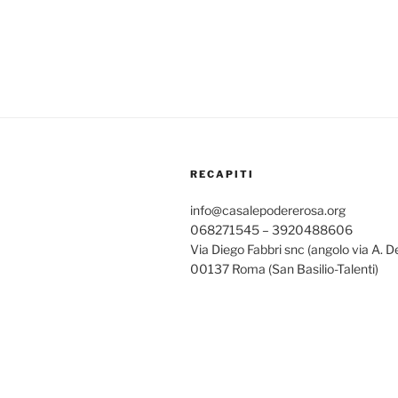
RECAPITI
info@casalepodererosa.org
068271545 – 3920488606
Via Diego Fabbri snc (angolo via A. D
00137 Roma (San Basilio-Talenti)