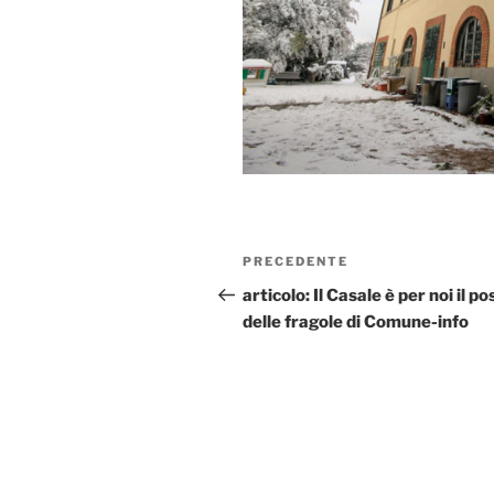
Navigazione
Articolo
PRECEDENTE
articoli
precedente:
articolo: Il Casale è per noi il po
delle fragole di Comune-info