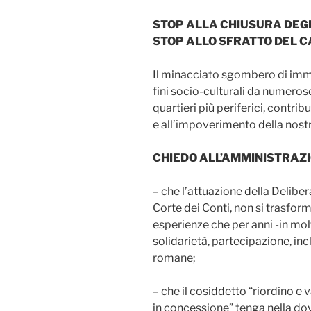
STOP ALLA CHIUSURA DEGL
STOP ALLO SFRATTO DEL 
Il minacciato sgombero di immob
fini socio-culturali da numeros
quartieri più periferici, contr
e all’impoverimento della nostr
CHIEDO ALL’AMMINISTRAZI
– che l’attuazione della Delibe
Corte dei Conti, non si trasfor
esperienze che per anni -in mol
solidarietà, partecipazione, inc
romane;
– che il cosiddetto “riordino e
in concessione” tenga nella do