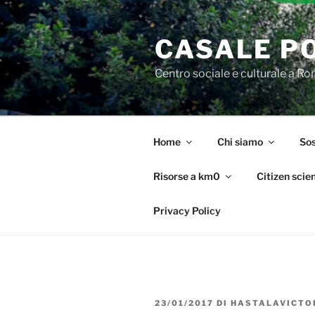
Salta
al
CASALE P
contenuto
Centro sociale e culturale a R
Home
Chi siamo
Sos
Risorse a km0
Citizen scie
Privacy Policy
PUBBLICATO
23/01/2017
DI
HASTALAVICTO
IL