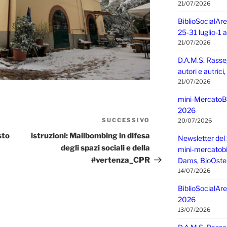
21/07/2026
BiblioSocialAre
25-31 luglio-1
21/07/2026
D.A.M.S. Rasse
autori e autric
21/07/2026
mini-MercatoBIO
2026
SUCCESSIVO
Articolo
20/07/2026
successivo
sto
istruzioni: Mailbombing in difesa
Newsletter del 
degli spazi sociali e della
mini-mercatobio,
#vertenza_CPR
Dams, BioOster
14/07/2026
BiblioSocialAre
2026
13/07/2026