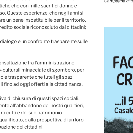
Campagna di t
litiche che con mille sacrifici donne e
o. Queste esperienze, che negli anni si
 un bene insostituibile per il territorio,
edito sociale riconosciuto dai cittadini;
 dialogo e un confronto trasparente sulle
consultazione tra l’amministrazione
io-culturali minacciate di sgombero, per
 e trasparente che tuteli gli spazi
li fino ad oggi offerti alla cittadinanza.
va di chiusura di questi spazi sociali.
nte all’abbandono dei nostri quartieri,
stra città e del suo patrimonio
alificato, e alla prospettiva di un loro
zione dei cittadini.