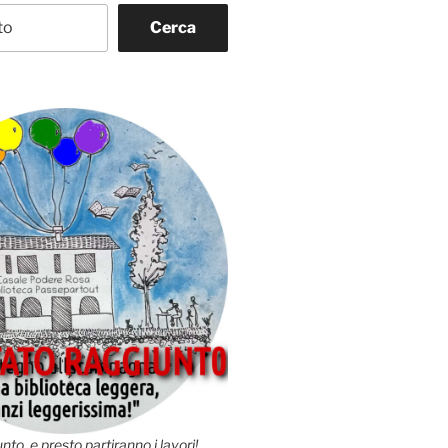
Cerca
nto, e presto partiranno i lavori!