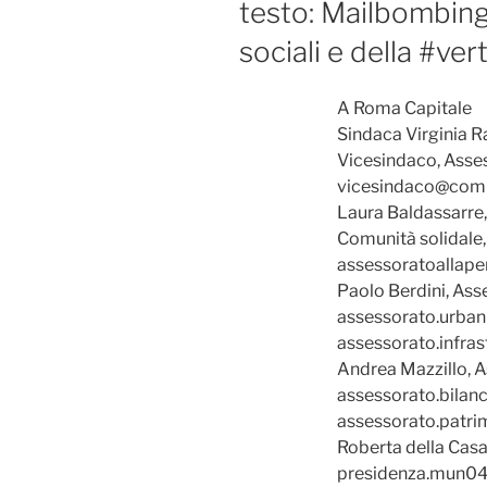
testo: Mailbombing 
sociali e della #v
A Roma Capitale
Sindaca Virginia R
Vicesindaco, Asses
vicesindaco@comu
Laura Baldassarre,
Comunità solidale,
assessoratoallap
Paolo Berdini, Asse
assessorato.urban
assessorato.infra
Andrea Mazzillo, A
assessorato.bilan
assessorato.patr
Roberta della Casa
presidenza.mun0