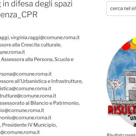
in difesa degli spazi
ertenza_CPR
aggi, virginia.raggi@comune.roma.it
sore alla Crescita culturale,
ne.roma.it
 Assessora alla Persona, Scuola e
ersona@comune.roma.it
ssore all’Urbanistica e Infrastrutture,
istica@comune.roma.it
strutture@comune.roma.it
ssessorato al Bilancio e Patrimonio,
cio@comune.roma.it
imonio@comune.roma.it
, Presidente IV Municipio,
4@comune.roma.it
Risultato raggiu