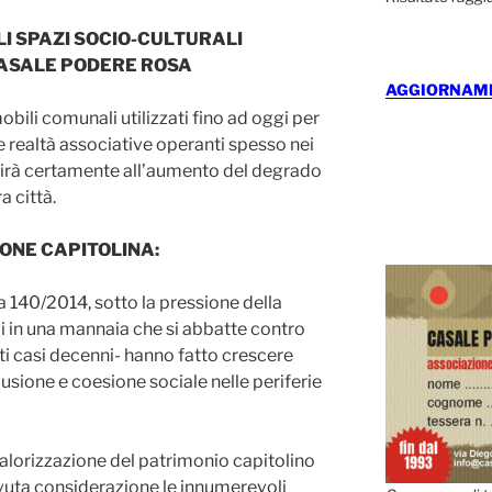
I SPAZI SOCIO-CULTURALI
CASALE PODERE ROSA
AGGIORNAMEN
ili comunali utilizzati fino ad oggi per
e realtà associative operanti spesso nei
ibuirà certamente all’aumento del degrado
a città.
ONE CAPITOLINA:
ra 140/2014, sotto la pressione della
mi in una mannaia che si abbatte contro
ti casi decenni- hanno fatto crescere
lusione e coesione sociale nelle periferie
 valorizzazione del patrimonio capitolino
vuta considerazione le innumerevoli