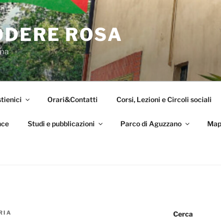
ODERE ROSA
oma
tienici
Orari&Contatti
Corsi, Lezioni e Circoli sociali
nce
Studi e pubblicazioni
Parco di Aguzzano
Map
RIA
Cerca