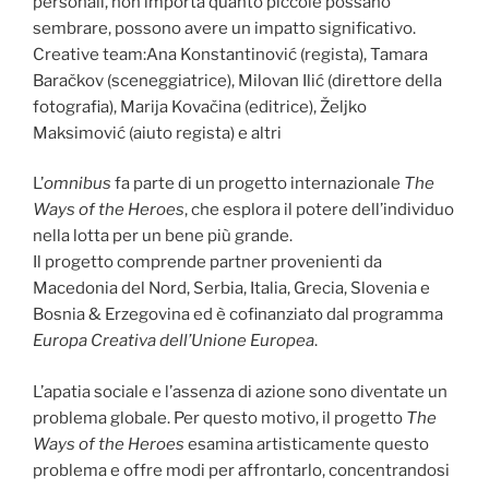
personali, non importa quanto piccole possano
sembrare, possono avere un impatto significativo.
Creative team:Ana Konstantinović (regista), Tamara
Baračkov (sceneggiatrice), Milovan Ilić (direttore della
fotografia), Marija Kovačina (editrice), Željko
Maksimović (aiuto regista) e altri
L’
omnibus
fa parte di un progetto internazionale
The
Ways of the Heroes
, che esplora il potere dell’individuo
nella lotta per un bene più grande.
Il progetto comprende partner provenienti da
Macedonia del Nord, Serbia, Italia, Grecia, Slovenia e
Bosnia & Erzegovina ed è cofinanziato dal programma
Europa Creativa dell’Unione Europea
.
L’apatia sociale e l’assenza di azione sono diventate un
problema globale. Per questo motivo, il progetto
The
Ways of the Heroes
esamina artisticamente questo
problema e offre modi per affrontarlo, concentrandosi