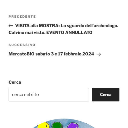
Navigazione
Articolo
PRECEDENTE
articoli
precedente:
VISITA alla MOSTRA: Lo sguardo dell’archeologo.
Calvino mai visto. EVENTO ANNULLATO
Articolo
SUCCESSIVO
successivo
MercatoBIO sabato 3 e 17 febbraio 2024
Cerca
Cerca