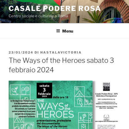
Salta
CASALE PODERE ROSA
al
Centro sociale e culturale a Roma
contenuto
Menu
PUBBLICATO
23/01/2024
DI
HASTALAVICTORIA
IL
The Ways of the Heroes sabato 3
febbraio 2024