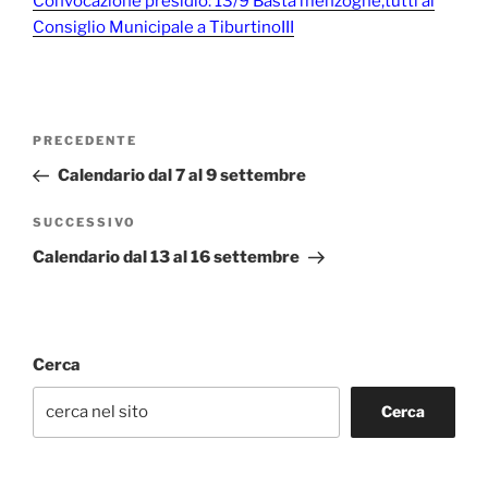
Convocazione presidio: 13/9 Basta menzogne,tutti al
Consiglio Municipale a TiburtinoIII
Navigazione
Articolo
PRECEDENTE
articoli
precedente:
Calendario dal 7 al 9 settembre
Articolo
SUCCESSIVO
successivo
Calendario dal 13 al 16 settembre
Cerca
Cerca