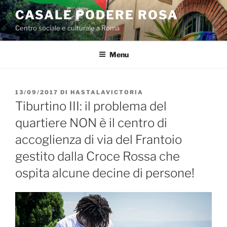
Salta
CASALE PODERE ROSA
al
Centro sociale e culturale a Roma
contenuto
Menu
PUBBLICATO
13/09/2017
DI
HASTALAVICTORIA
IL
Tiburtino III: il problema del
quartiere NON è il centro di
accoglienza di via del Frantoio
gestito dalla Croce Rossa che
ospita alcune decine di persone!