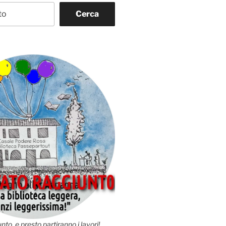
Cerca
nto, e presto partiranno i lavori!