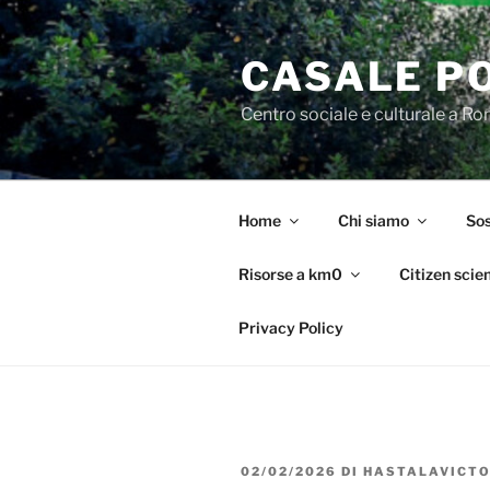
Salta
al
CASALE P
contenuto
Centro sociale e culturale a R
Home
Chi siamo
Sos
Risorse a km0
Citizen scie
Privacy Policy
PUBBLICATO
02/02/2026
DI
HASTALAVICTO
IL