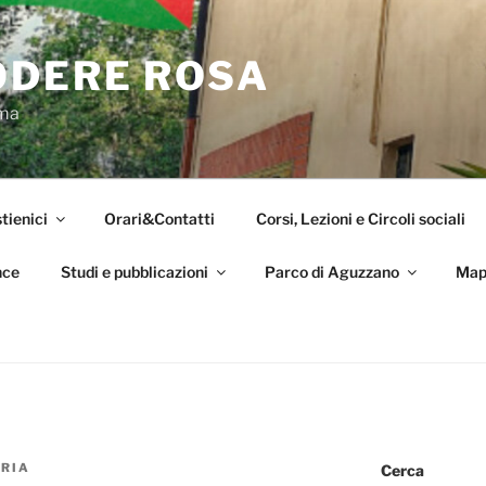
ODERE ROSA
oma
tienici
Orari&Contatti
Corsi, Lezioni e Circoli sociali
nce
Studi e pubblicazioni
Parco di Aguzzano
Map
RIA
Cerca