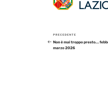
Navigazione
Articolo
PRECEDENTE
articoli
precedente:
Non è mai troppo presto… febb
marzo 2026