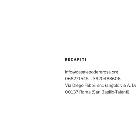
RECAPITI
info@casalepodererosa.org
068271545 – 3920488606
Via Diego Fabbri snc (angolo via A. D
00137 Roma (San Basilio-Talenti)