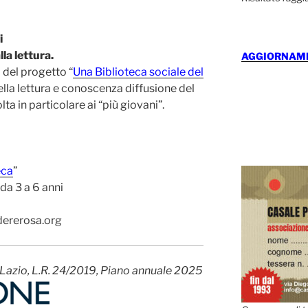
i
la lettura.
AGGIORNAMEN
o del progetto “
Una Biblioteca sociale del
lla lettura e conoscenza diffusione del
ta in particolare ai “più giovani”.
eca
”
i da 3 a 6 anni
dererosa.org
 Lazio, L.R. 24/2019, Piano annuale 2025