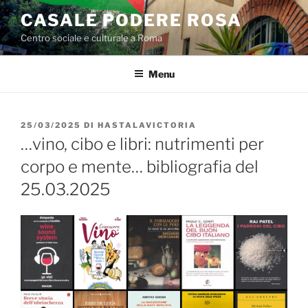
Salta
CASALE PODERE ROSA
al
Centro sociale e culturale a Roma
contenuto
Menu
PUBBLICATO
25/03/2025
DI
HASTALAVICTORIA
IL
…vino, cibo e libri: nutrimenti per
corpo e mente… bibliografia del
25.03.2025