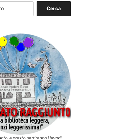
Cerca
nto, e presto partiranno i lavori!