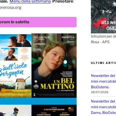
ale.
Menù della settimana
.
Prenotare
:
rerosa.org
orum in saletta
Istruzioni per d
Rosa - APS
ULTIMI ARTI
Newsletter del
mini-mercatobio
BioOsteria.
28/07/2026
Newsletter del
mini-mercatobio,
Dams, BioOster