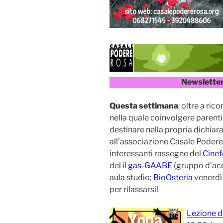
Newslette
Questa settimana
: oltre a rico
nella quale coinvolgere parenti
destinare nella propria dichiara
all’associazione Casale Poder
interessanti rassegne del
Cinef
del il
gas-GAABE
(gruppo d’acqu
aula studio;
BioOsteria
venerdì
per rilassarsi!
Lezione d