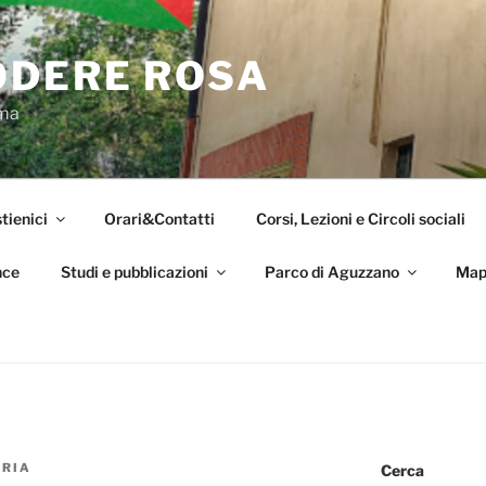
ODERE ROSA
oma
tienici
Orari&Contatti
Corsi, Lezioni e Circoli sociali
nce
Studi e pubblicazioni
Parco di Aguzzano
Map
ORIA
Cerca