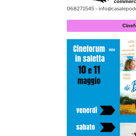
commerci
068271545 – info@casalepode
Cinef