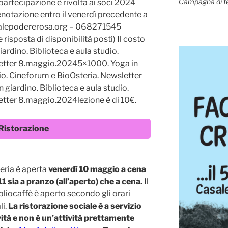
Campagna di t
partecipazione è rivolta ai soci 2024
enotazione entro il venerdì precedente a
alepodererosa.org – 068271545
 risposta di disponibilità posti) Il costo
ardino. Biblioteca e aula studio.
letter 8.maggio.20245×1000. Yoga in
dio. Cineforum e BioOsteria. Newsletter
iardino. Biblioteca e aula studio.
etter 8.maggio.2024lezione è di 10€.
Ristorazione
eria è aperta
venerdì 10 maggio a cena
1 sia a pranzo (all’aperto) che a cena.
Il
bliocaffè è aperto secondo gli orari
li.
La ristorazione sociale è a servizio
ività e non è un’attività prettamente