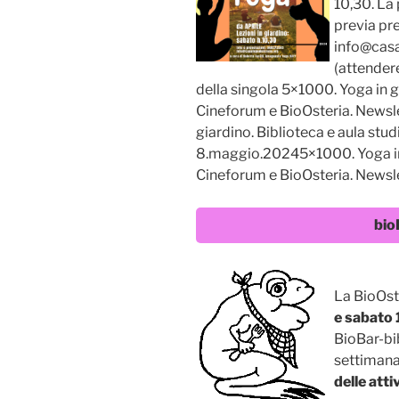
10,30. La 
previa pr
info@cas
(attendere
della singola 5×1000. Yoga in gi
Cineforum e BioOsteria. News
giardino. Biblioteca e aula stu
8.maggio.20245×1000. Yoga in g
Cineforum e BioOsteria. Newsl
bio
La BioOst
e sabato 1
BioBar-bi
settimana
delle att