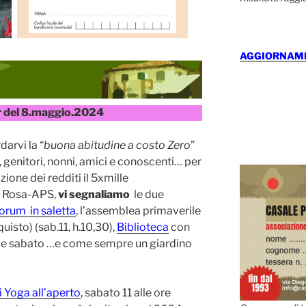
AGGIORNAMEN
r del 8.maggio.2024
rdarvi la “
buona abitudine a costo Zero
”
, genitori, nonni, amici e conoscenti… per
zione dei redditi il 5xmille
e Rosa-APS,
vi segnaliamo
le due
orum in saletta
, l’assemblea primaverile
isto) (sab.11, h.10,30),
Biblioteca
con
 e sabato …e come sempre un giardino
i Yoga all’aperto
, sabato 11 alle ore