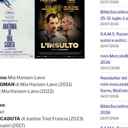
21/07/2026
BiblioSocialAre
25-31 luglio-1
21/07/2026
D.A.M.S. Rasse
autori e autric
21/07/2026
mini-MercatoBIO
2026
20/07/2026
gna:
Mia Hansen-Løve
Newsletter del 
mini-mercatobio,
ERGMAN
di Mia Hansen-Løve (2021)
Dams, BioOster
i Mia Hansen-Løve (2022)
14/07/2026
na:
BiblioSocialAre
ri
2026
 CADUTA
di Justine Triet Francia (2023)
13/07/2026
oueiri (2017)