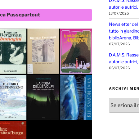
D.A.M.S. Rasse
autori e autrici
13/07/2026
eca Passepartout
Newsletter del
tutto in giardin
biblioArena, Bib
07/07/2026
D.A.M.S. Rasse
autori e autrici
06/07/2026
ARCHIVI MEN
Archivi
mensili