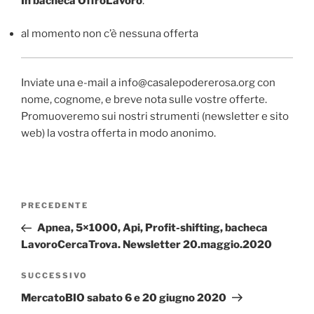
In bacheca OffroLavoro
:
al momento non c’è nessuna offerta
Inviate una e-mail a info@casalepodererosa.org con
nome, cognome, e breve nota sulle vostre offerte.
Promuoveremo sui nostri strumenti (newsletter e sito
web) la vostra offerta in modo anonimo.
Navigazione
Articolo
PRECEDENTE
articoli
precedente:
Apnea, 5×1000, Api, Profit-shifting, bacheca
LavoroCercaTrova. Newsletter 20.maggio.2020
Articolo
SUCCESSIVO
successivo
MercatoBIO sabato 6 e 20 giugno 2020