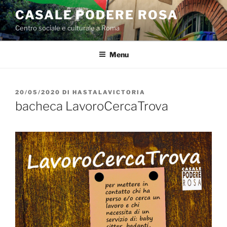
Salta
CASALE PODERE ROSA
al
Centro sociale e culturale a Roma
contenuto
Menu
PUBBLICATO
20/05/2020
DI
HASTALAVICTORIA
IL
bacheca LavoroCercaTrova