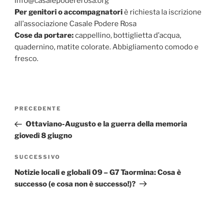
info@casalepodererosa.org
Per genitori o accompagnatori
è richiesta la iscrizione
all’associazione Casale Podere Rosa
Cose da portare:
cappellino, bottiglietta d’acqua,
quadernino, matite colorate. Abbigliamento comodo e
fresco.
Navigazione
Articolo
PRECEDENTE
articoli
precedente:
Ottaviano-Augusto e la guerra della memoria
giovedì 8 giugno
Articolo
SUCCESSIVO
successivo
Notizie locali e globali 09 – G7 Taormina: Cosa è
successo (e cosa non è successo!)?