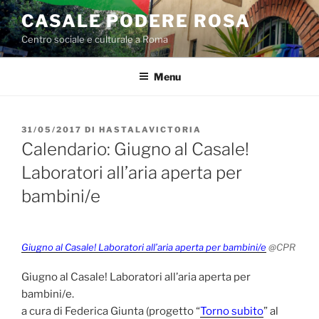
Salta
CASALE PODERE ROSA
al
Centro sociale e culturale a Roma
contenuto
Menu
PUBBLICATO
31/05/2017
DI
HASTALAVICTORIA
IL
Calendario: Giugno al Casale!
Laboratori all’aria aperta per
bambini/e
Giugno al Casale! Laboratori all’aria aperta per bambini/e
@CPR
Giugno al Casale! Laboratori all’aria aperta per
bambini/e.
a cura di Federica Giunta (progetto “
Torno subito
” al