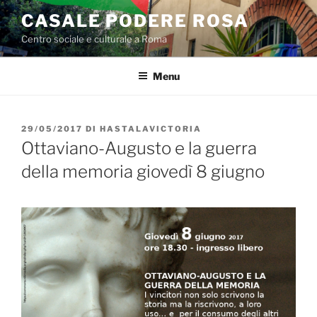
Salta
CASALE PODERE ROSA
al
Centro sociale e culturale a Roma
contenuto
Menu
PUBBLICATO
29/05/2017
DI
HASTALAVICTORIA
IL
Ottaviano-Augusto e la guerra
della memoria giovedì 8 giugno