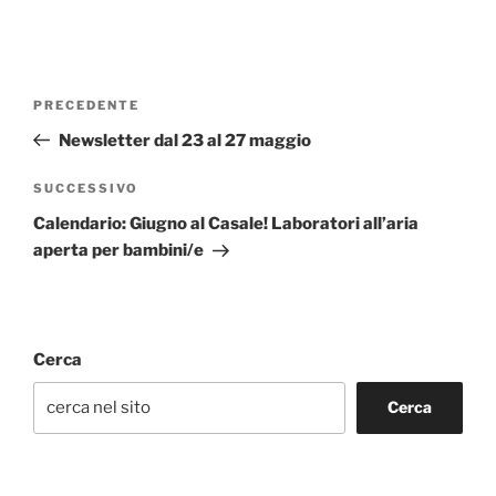
Navigazione
Articolo
PRECEDENTE
articoli
precedente:
Newsletter dal 23 al 27 maggio
Articolo
SUCCESSIVO
successivo
Calendario: Giugno al Casale! Laboratori all’aria
aperta per bambini/e
Cerca
Cerca