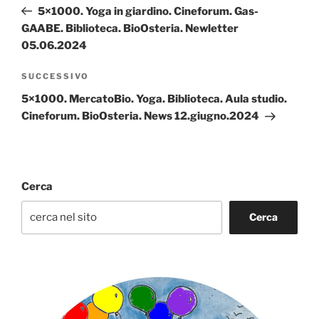
articoli
precedente:
5×1000. Yoga in giardino. Cineforum. Gas-
GAABE. Biblioteca. BioOsteria. Newletter
05.06.2024
Articolo
SUCCESSIVO
successivo
5×1000. MercatoBio. Yoga. Biblioteca. Aula studio.
Cineforum. BioOsteria. News 12.giugno.2024
Cerca
Cerca