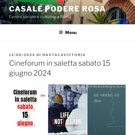
Salta
CASALE PODERE ROSA
al
Centro sociale e culturale a Roma
contenuto
Menu
PUBBLICATO
12/06/2024
DI
HASTALAVICTORIA
IL
Cineforum in saletta sabato 15
giugno 2024