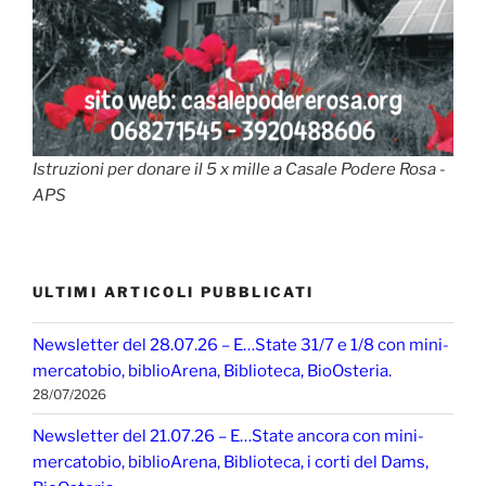
Istruzioni per donare il 5 x mille a Casale Podere Rosa -
APS
ULTIMI ARTICOLI PUBBLICATI
Newsletter del 28.07.26 – E…State 31/7 e 1/8 con mini-
mercatobio, biblioArena, Biblioteca, BioOsteria.
28/07/2026
Newsletter del 21.07.26 – E…State ancora con mini-
mercatobio, biblioArena, Biblioteca, i corti del Dams,