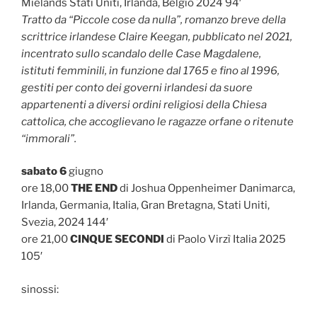
Mielands Stati Uniti, Irlanda, Belgio 2024 94′
Tratto da “Piccole cose da nulla”, romanzo breve della
scrittrice irlandese Claire Keegan, pubblicato nel 2021,
incentrato sullo scandalo delle Case Magdalene,
istituti femminili, in funzione dal 1765 e fino al 1996,
gestiti per conto dei governi irlandesi da suore
appartenenti a diversi ordini religiosi della Chiesa
cattolica, che accoglievano le ragazze orfane o ritenute
“immorali”.
sabato 6
giugno
ore 18,00
THE END
di Joshua Oppenheimer Danimarca,
Irlanda, Germania, Italia, Gran Bretagna, Stati Uniti,
Svezia, 2024 144′
ore 21,00
CINQUE SECONDI
di Paolo Virzì Italia 2025
105′
sinossi: