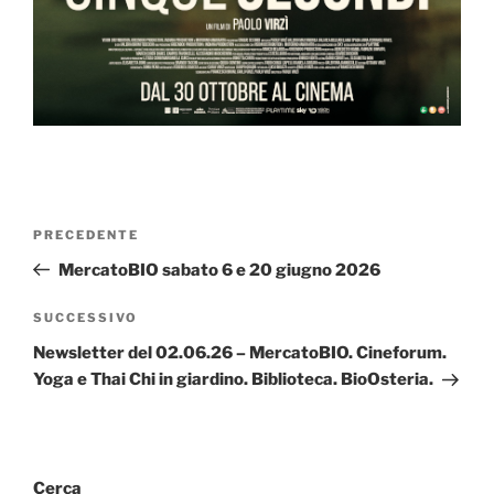
Navigazione
Articolo
PRECEDENTE
articoli
precedente:
MercatoBIO sabato 6 e 20 giugno 2026
Articolo
SUCCESSIVO
successivo
Newsletter del 02.06.26 – MercatoBIO. Cineforum.
Yoga e Thai Chi in giardino. Biblioteca. BioOsteria.
Cerca