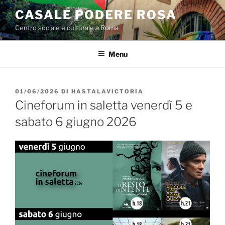
Salta
CASALE PODERE ROSA
al
Centro sociale e culturale a Roma
contenuto
Menu
PUBBLICATO
01/06/2026
DI
HASTALAVICTORIA
IL
Cineforum in saletta venerdì 5 e
sabato 6 giugno 2026