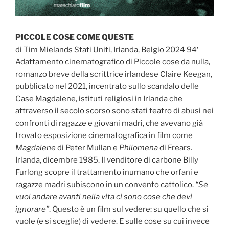
PICCOLE COSE COME QUESTE
di Tim Mielands Stati Uniti, Irlanda, Belgio 2024 94′
Adattamento cinematografico di Piccole cose da nulla,
romanzo breve della scrittrice irlandese Claire Keegan,
pubblicato nel 2021, incentrato sullo scandalo delle
Case Magdalene, istituti religiosi in Irlanda che
attraverso il secolo scorso sono stati teatro di abusi nei
confronti di ragazze e giovani madri, che avevano già
trovato esposizione cinematografica in film come
Magdalene
di Peter Mullan e
Philomena
di Frears.
Irlanda, dicembre 1985. Il venditore di carbone Billy
Furlong scopre il trattamento inumano che orfani e
ragazze madri subiscono in un convento cattolico.
“Se
vuoi andare avanti nella vita ci sono cose che devi
ignorare”
. Questo è un film sul vedere: su quello che si
vuole (e si sceglie) di vedere. E sulle cose su cui invece