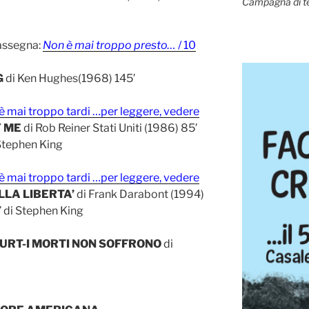
Campagna di t
rassegna:
Non è mai troppo presto…
/ 10
G
di Ken Hughes(1968) 145′
è mai troppo tardi …per leggere, vedere
 ME
di Rob Reiner Stati Uniti (1986) 85′
 Stephen King
è mai troppo tardi …per leggere, vedere
LLA LIBERTA’
di Frank Darabont (1994)
” di Stephen King
HURT-I MORTI NON SOFFRONO
di