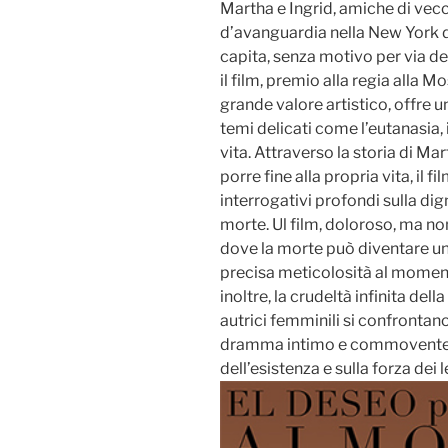
Martha e Ingrid, amiche di vecch
d’avanguardia nella New York d
capita, senza motivo per via d
il film, premio alla regia alla 
grande valore artistico, offre 
temi delicati come l’eutanasia, i
vita. Attraverso la storia di Ma
porre fine alla propria vita, il 
interrogativi profondi sulla dign
morte. Ul film, doloroso, ma non
dove la morte può diventare 
precisa meticolosità al moment
inoltre, la crudeltà infinita dell
autrici femminili si confrontano 
dramma intimo e commovente ch
dell’esistenza e sulla forza dei