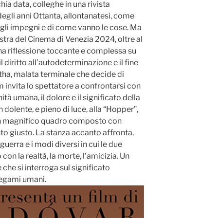
ia data, colleghe in una rivista
egli anni Ottanta, allontanatesi, come
egli impegni e di come vanno le cose. Ma
Mostra del Cinema di Venezia 2024, oltre al
una riflessione toccante e complessa su
l diritto all’autodeterminazione e il fine
rtha, malata terminale che decide di
film invita lo spettatore a confrontarsi con
ità umana, il dolore e il significato della
 dolente, e pieno di luce, alla “Hopper”,
un magnifico quadro composto con
o giusto. La stanza accanto affronta,
a guerra e i modi diversi in cui le due
con la realtà, la morte, l’amicizia. Un
e si interroga sul significato
 legami umani.