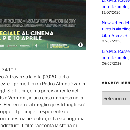
D.A.M.S. Rasse
autori e autrici
13/07/2026
Newsletter del
tutto in giardin
biblioArena, Bib
07/07/2026
D.A.M.S. Rasse
autori e autrici
06/07/2026
024 107′
o Attraverso la vita (2020) della
ARCHIVI MEN
ez, é il primo film di Pedro Almodóvar in
egli Stati Uniti, e più precisamente nel
Archivi
s e Vermont, in una casa immersa nella
mensili
k. Per rendere al meglio questi luoghi si è
Hopper, il principale esponente del
n maestria nei colori, nella scenografia
drature. Il film racconta la storia di