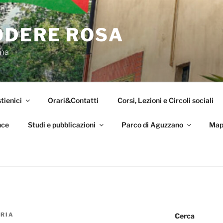
ODERE ROSA
oma
tienici
Orari&Contatti
Corsi, Lezioni e Circoli sociali
nce
Studi e pubblicazioni
Parco di Aguzzano
Map
RIA
Cerca