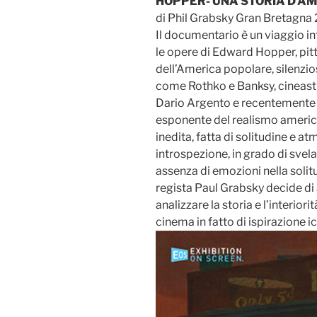
HOPPER- UNA STORIA D’A
di Phil Grabsky Gran Bretagn
Il documentario è un viaggio in
le opere di Edward Hopper, pit
dell’America popolare, silenzio
come Rothko e Banksy, cineast
Dario Argento e recentemente
esponente del realismo ameri
inedita, fatta di solitudine e at
introspezione, in grado di svelar
assenza di emozioni nella solitu
regista Paul Grabsky decide di 
analizzare la storia e l’interiori
cinema in fatto di ispirazione 