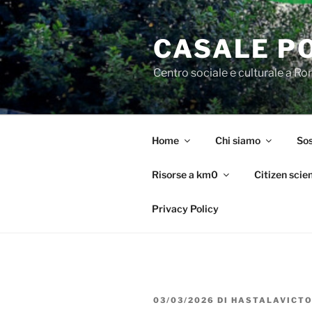
Salta
al
CASALE P
contenuto
Centro sociale e culturale a R
Home
Chi siamo
Sos
Risorse a km0
Citizen scie
Privacy Policy
PUBBLICATO
03/03/2026
DI
HASTALAVICTO
IL