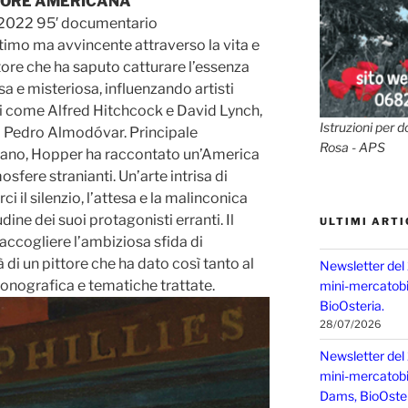
MORE AMERICANA
a 2022 95′ documentario
timo ma avvincente attraverso la vita e
tore che ha saputo catturare l’essenza
sa e misteriosa, influenzando artisti
i come Alfred Hitchcock e David Lynch,
Istruzioni per d
 Pedro Almodóvar. Principale
Rosa - APS
cano, Hopper ha raccontato un’America
mosfere stranianti. Un’arte intrisa di
ci il silenzio, l’attesa e la malinconica
dine dei suoi protagonisti erranti. Il
ULTIMI ARTI
accogliere l’ambiziosa sfida di
tà di un pittore che ha dato così tanto al
Newsletter del
iconografica e tematiche trattate.
mini-mercatobio
BioOsteria.
28/07/2026
Newsletter del
mini-mercatobio,
Dams, BioOster