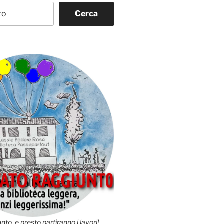
Cerca
nto, e presto partiranno i lavori!