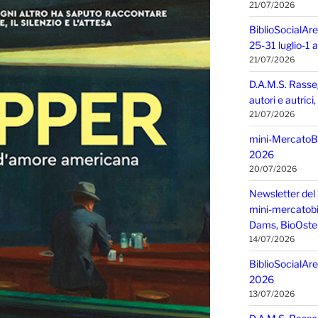
21/07/2026
BiblioSocialAre
25-31 luglio-1
21/07/2026
D.A.M.S. Rasse
autori e autric
21/07/2026
mini-MercatoBIO
2026
20/07/2026
Newsletter del 
mini-mercatobio,
Dams, BioOster
14/07/2026
BiblioSocialAre
2026
13/07/2026