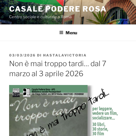
Salta
CASALE PODERE ROSA
al
Centro sociale e culturale a Roma
contenuto
Menu
PUBBLICATO
03/03/2026
DI
HASTALAVICTORIA
IL
Non è mai troppo tardi… dal 7
marzo al 3 aprile 2026