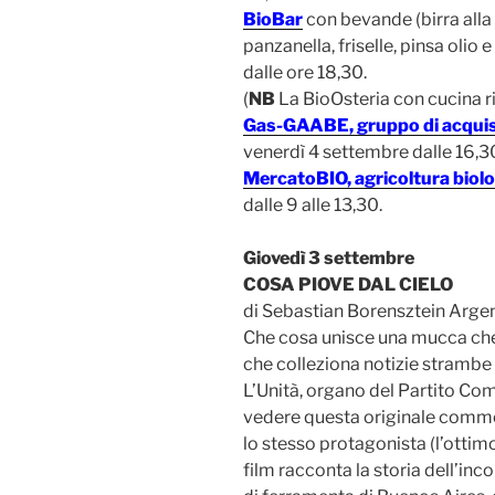
BioBar
con bevande (birra alla sp
panzanella, friselle, pinsa olio e
dalle ore 18,30.
(
NB
La BioOsteria con cucina r
Gas-GAABE, gruppo di acqui
venerdì 4 settembre dalle 16,30
MercatoBIO, agricoltura biol
dalle 9 alle 13,30.
Giovedì 3 settembre
COSA PIOVE DAL CIELO
di Sebastian Borensztein Arge
Che cosa unisce una mucca che 
che colleziona notizie strambe
L’Unità, organo del Partito Com
vedere questa originale commed
lo stesso protagonista (l’ottimo
film racconta la storia dell’in