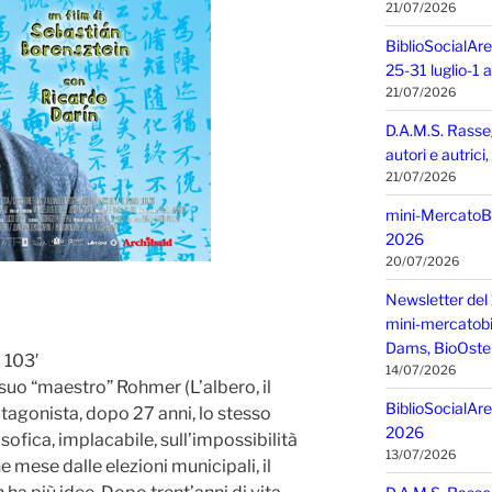
21/07/2026
BiblioSocialAre
25-31 luglio-1
21/07/2026
D.A.M.S. Rasse
autori e autric
21/07/2026
mini-MercatoBIO
2026
20/07/2026
Newsletter del 
mini-mercatobio,
Dams, BioOster
 103′
14/07/2026
suo “maestro” Rohmer (L’albero, il
BiblioSocialAre
tagonista, dopo 27 anni, lo stesso
2026
ofica, implacabile, sull’impossibilità
13/07/2026
e mese dalle elezioni municipali, il