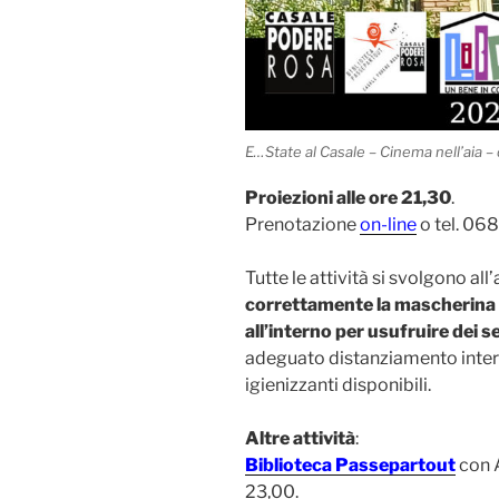
E…State al Casale – Cinema nell’aia – 
Proiezioni alle ore 21,30
.
Prenotazione
on-line
o tel. 068
Tutte le attività si svolgono all
correttamente la mascherina 
all’interno per usufruire dei ser
adeguato distanziamento interp
igienizzanti disponibili.
Altre attività
:
Biblioteca Passepartout
con A
23,00.