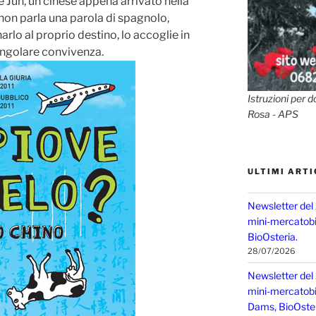
e Jun, un cinese appena arrivato nella
n non parla una parola di spagnolo,
lo al proprio destino, lo accoglie in
ingolare convivenza.
Istruzioni per d
Rosa - APS
ULTIMI ARTI
Newsletter del
mini-mercatobio
BioOsteria.
28/07/2026
Newsletter del
mini-mercatobio,
Dams, BioOster