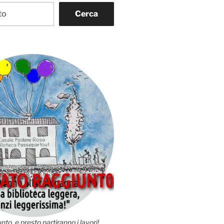
Cerca
nto, e presto partiranno i lavori!