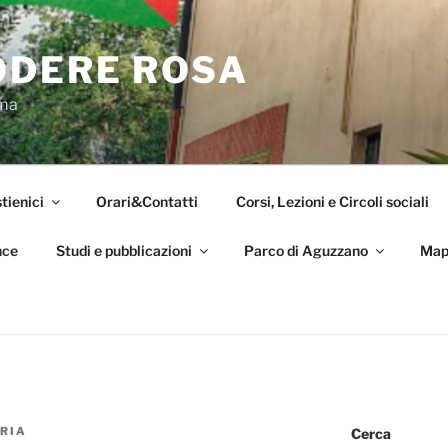
ODERE ROSA
oma
tienici
Orari&Contatti
Corsi, Lezioni e Circoli sociali
nce
Studi e pubblicazioni
Parco di Aguzzano
Map
RIA
Cerca