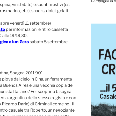
Campagna di t
ina, vini, bibite) e spuntini estivi (es.
 rosmarino, etc.), snacks, dolci, gelati
iapre venerdì 11 settembre)
sto
per informazioni e ritiro cassetta
 alle 19/19,30.
ogica a km Zero
sabato 5 settembre
ntina, Spagna 2011 90’
piove dal cielo in Cina, un ferramenta
 a Buenos Aires e una vecchia copia de
unista Italiano? Per scoprirlo bisogna
ia argentina dello stesso regista e con
 Ricardo Darin) di Criminali come noi. Il
contro casuale tra Roberto, un negoziante