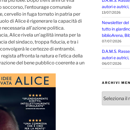
n ha più idee. Dopo trent’anni di vita
D.A.M.S. Rasse
autori e autrici
uo soccorso, l’entourage comunale
13/07/2026
e, cervello in fuga tornato in patria per
uolo di Alice è rigenerare la capacità di
Newsletter del
 necessaria all’azione politica.
tutto in giardin
cia, Alice rivela un’agilità innata per la
biblioArena, Bib
ucia del sindaco, troppa fiducia, e tra i
07/07/2026
sconvolgerà le certezze di entrambi.
D.A.M.S. Rasse
 regista affronta la natura e l’etica della
autori e autrici
razione del bene pubblico coerente a un
06/07/2026
ARCHIVI MEN
Archivi
mensili