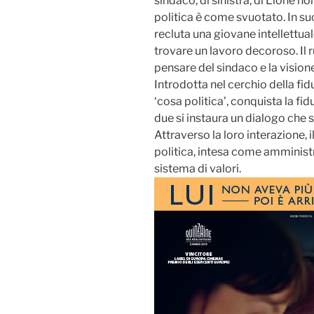
sindaco, di sinistra, di Lione no
politica è come svuotato. In s
recluta una giovane intellettual
trovare un lavoro decoroso. Il r
pensare del sindaco e la visione
Introdotta nel cerchio della fidu
‘cosa politica’, conquista la fid
due si instaura un dialogo che 
Attraverso la loro interazione, il
politica, intesa come amminist
sistema di valori.