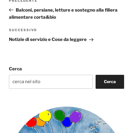
Articolo
PRECEDENTE
articoli
precedente:
Balconi, persiane, letture e sostegno alla filiera
alimentare corta&bio
Articolo
SUCCESSIVO
successivo
Notizie di servizio e Cose da leggere
Cerca
Cerca