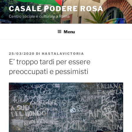
Salta
CASALE PODERE ROSA
al
Centro sociale e culturale a Roma
contenuto
Menu
PUBBLICATO
25/03/2020
DI
HASTALAVICTORIA
IL
E’ troppo tardi per essere
preoccupati e pessimisti