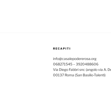
RECAPITI
info@casalepodererosa.org
068271545 – 3920488606
Via Diego Fabbri snc (angolo via A. D
00137 Roma (San Basilio-Talenti)