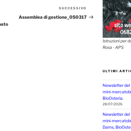
SUCCESSIVO
Articolo
successivo
Assemblea di gestione_050317
bato
Istruzioni per d
Rosa - APS
ULTIMI ARTI
Newsletter del
mini-mercatobio
BioOsteria.
28/07/2026
Newsletter del
mini-mercatobio,
Dams, BioOster