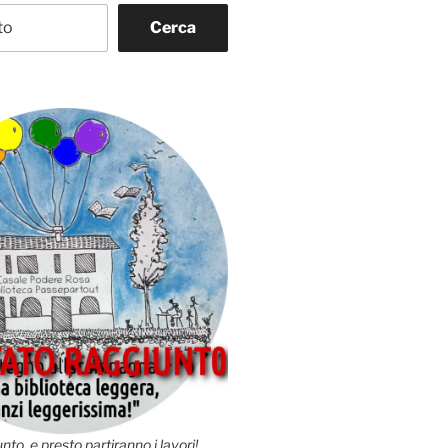
Cerca
nto, e presto partiranno i lavori!