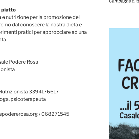
Campagna di t
 piatto
a e nutrizione per la promozione del
remo dal conoscere la nostra dieta e
ggerimenti pratici per approcciare ad una
ata.
sale Podere Rosa
ionista
a Nutrizionista 3394176617
loga, psicoterapeuta
alepodererosa.org / 068271545