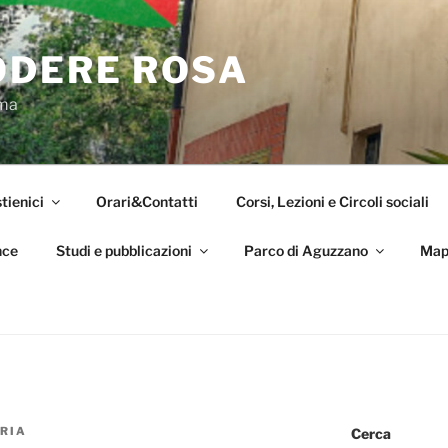
ODERE ROSA
oma
tienici
Orari&Contatti
Corsi, Lezioni e Circoli sociali
nce
Studi e pubblicazioni
Parco di Aguzzano
Map
RIA
Cerca