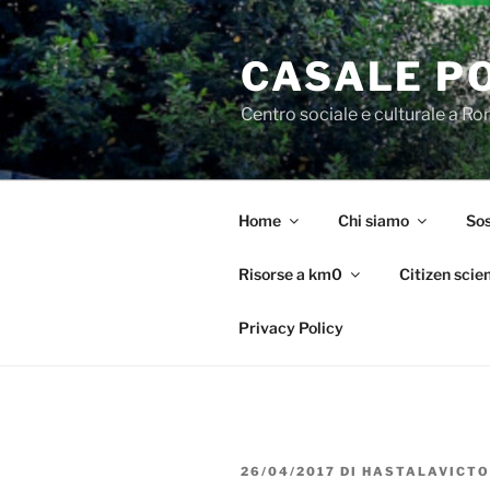
Salta
al
CASALE P
contenuto
Centro sociale e culturale a R
Home
Chi siamo
Sos
Risorse a km0
Citizen scie
Privacy Policy
PUBBLICATO
26/04/2017
DI
HASTALAVICTO
IL