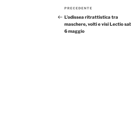
Navigazione
Articolo
PRECEDENTE
articoli
precedente:
L’odissea ritrattistica tra
maschere, volti e visi Lectio sa
6 maggio