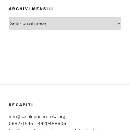
ARCHIVI MENSILI
Archivi
mensili
RECAPITI
info@casalepodererosa.org
068271545 – 3920488606