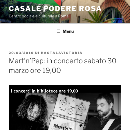
Salta
CASALE PODERE ROSA
al
Centro sociale e culturale a Roma
contenuto
Menu
PUBBLICATO
20/03/2019
DI
HASTALAVICTORIA
IL
Mart’n’Pep: in concerto sabato 30
marzo ore 19,00