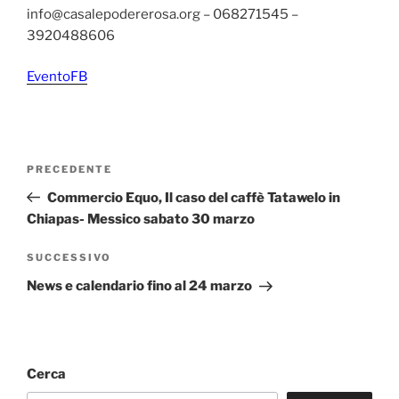
info@casalepodererosa.org – 068271545 –
3920488606
EventoFB
Navigazione
Articolo
PRECEDENTE
articoli
precedente:
Commercio Equo, Il caso del caffè Tatawelo in
Chiapas- Messico sabato 30 marzo
Articolo
SUCCESSIVO
successivo
News e calendario fino al 24 marzo
Cerca