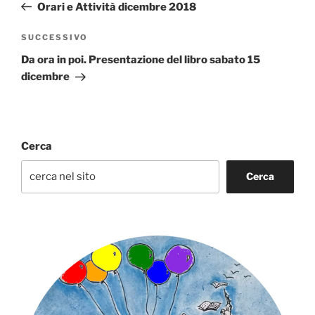
precedente:
Orari e Attività dicembre 2018
Articolo
SUCCESSIVO
successivo
Da ora in poi. Presentazione del libro sabato 15
dicembre
Cerca
Cerca