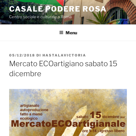
Salta
CASALE PODERE ROSA
al
Centro sociale e culturale a Roma
contenuto
Menu
PUBBLICATO
05/12/2018
DI
HASTALAVICTORIA
IL
Mercato ECOartigiano sabato 15
dicembre