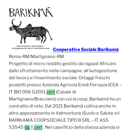
Cooperativa Sociale Barikamà
Roma-RM/Martignano-RM
Progetto di micro reddito gestito da ragazzi Africani:
dallo sfruttamento nelle campagne, all’autogestione
del lavoro e l’inserimento sociale. Ortaggi freschi
prodotti presso Azienda Agricola Eredi Ferrazza ICEA –
IT BIO 006 G2051
cert
(Casale di
Martignano/Bracciano) con cui la coop. Barikamà ha un
contratto di rete. Dal 2021 Barikamà coltiva anche in
altro appezzamento in Valmontone (Suolo e Salute srl
BARIKAMA COOP.SOCIALE TIPO B SRL – IT ASS
53545
dg
||
cert
. Nel caseificio della stessa azienda si