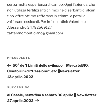
senza molta esperienza di campo. Oggi l’azienda, che
non utilizza fertilizzanti chimici nè diserbanti di alcun
tipo, offre ottimo zafferano in stimmi e petali di
zafferano essiccati. Per info e ordini: Valentina e
Alessandro 3478256912 /
zafferanomonticiano@gmail.com
Navigazione
Articolo
PRECEDENTE
articoli
precedente:
50° de ‘I Limiti dello sviluppo’|| MercatoBIO,
Cineforum di “Passione”, etc.||Newsletter
13.aprile.2022
Articolo
SUCCESSIVO
successivo
al Casale, news fino a sabato 30 aprile || Newsletter
27.aprile.2022