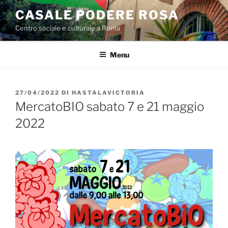
Salta
CASALE PODERE ROSA
al
Centro sociale e culturale a Roma
contenuto
Menu
PUBBLICATO
27/04/2022
DI
HASTALAVICTORIA
IL
MercatoBIO sabato 7 e 21 maggio
2022