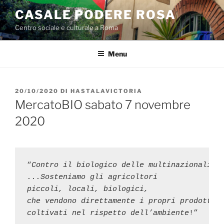
Salta
CASALE PODERE ROSA
al
Centro sociale e culturale a Roma
contenuto
Menu
PUBBLICATO
20/10/2020
DI
HASTALAVICTORIA
IL
MercatoBIO sabato 7 novembre
2020
“
Contro il biologico delle multinazionali

...Sosteniamo gli agricoltori

piccoli, locali, biologici,

che vendono direttamente i propri prodotti

coltivati nel rispetto dell’ambiente
!”