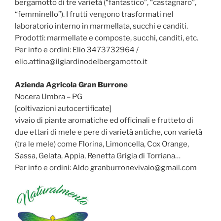
bergamotto di tre varietà (“fantastico”, “castagnaro”,
“femminello”). I frutti vengono trasformati nel
laboratorio interno in marmellata, succhi e canditi.
Prodotti: marmellate e composte, succhi, canditi, etc.
Per info e ordini: Elio 3473732964 /
elio.attina@ilgiardinodelbergamotto.it
Azienda Agricola Gran Burrone
Nocera Umbra – PG
[coltivazioni autocertificate]
vivaio di piante aromatiche ed officinali e frutteto di
due ettari di mele e pere di varietà antiche, con varietà
(tra le mele) come Florina, Limoncella, Cox Orange,
Sassa, Gelata, Appia, Renetta Grigia di Torriana…
Per info e ordini: Aldo granburronevivaio@gmail.com