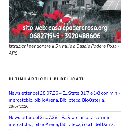
Istruzioni per donare il 5 x mille a Casale Podere Rosa -
APS
ULTIMI ARTICOLI PUBBLICATI
Newsletter del 28.07.26 – E…State 31/7 e 1/8 con mini-
mercatobio, biblioArena, Biblioteca, BioOsteria.
28/07/2026
Newsletter del 21.07.26 – E…State ancora con mini-
mercatobio, biblioArena, Biblioteca, i corti del Dams,