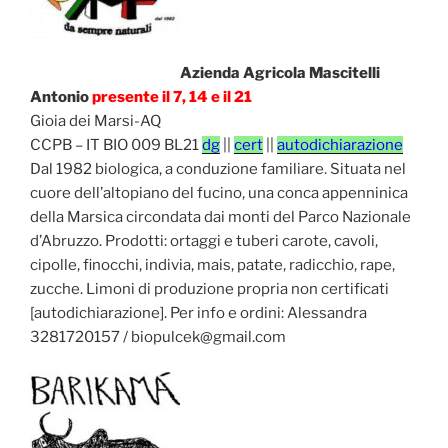
Azienda Agricola Mascitelli
Antonio
presente il 7, 14 e il 21
Gioia dei Marsi-AQ
CCPB – IT BIO 009 BL21
dg
||
cert
||
autodichiarazione
Dal 1982 biologica, a conduzione familiare. Situata nel
cuore dell’altopiano del fucino, una conca appenninica
della Marsica circondata dai monti del Parco Nazionale
d’Abruzzo. Prodotti: ortaggi e tuberi carote, cavoli,
cipolle, finocchi, indivia, mais, patate, radicchio, rape,
zucche. Limoni di produzione propria non certificati
[autodichiarazione]. Per info e ordini: Alessandra
3281720157 / biopulcek@gmail.com