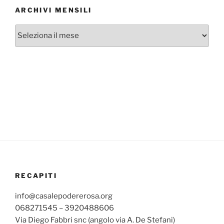
ARCHIVI MENSILI
Archivi
mensili
RECAPITI
info@casalepodererosa.org
068271545 – 3920488606
Via Diego Fabbri snc (angolo via A. De Stefani)