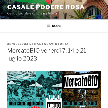
Salta
CASALE PODERE ROSA
al
Centro sociale e culturale a Roma
contenuto
Menu
PUBBLICATO
28/06/2023
DI
HASTALAVICTORIA
IL
MercatoBIO venerdì 7, 14 e 21
luglio 2023