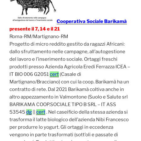
Cooperativa Sociale Barikamà
presente il 7, 14 e il 21
Roma-RM/Martignano-RM
Progetto di micro reddito gestito da ragazzi Africani:
dallo sfruttamento nelle campagne, all’autogestione
del lavoro e l’inserimento sociale. Ortaggi freschi
prodotti presso Azienda Agricola Eredi Ferrazza ICEA –
IT BIO 006 G2051
cert
(Casale di
Martignano/Bracciano) con cui la coop. Barikamà ha un
contratto di rete. Dal 2021 Barikamà coltiva anche in
altro appezzamento in Valmontone (Suolo e Salute srl
BARIKAMA COOP.SOCIALE TIPO B SRL – IT ASS
53545
dg
||
cert
. Nel caseificio della stessa azienda si
trasforma il latte biologico dell’azienda Nibi Francesco
per produrre lo yogurt. Gli ortaggi in eccedenza
vengono in parte trasformati (sott’oli e passate di