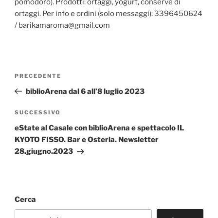
pomodoro). Prodotti: ortaggi, yogurt, conserve di
ortaggi. Per info e ordini (solo messaggi): 3396450624
/ barikamaroma@gmail.com
Navigazione
Articolo
PRECEDENTE
articoli
precedente:
biblioArena dal 6 all’8 luglio 2023
Articolo
SUCCESSIVO
successivo
eState al Casale con biblioArena e spettacolo IL
KYOTO FISSO. Bar e Osteria. Newsletter
28.giugno.2023
Cerca