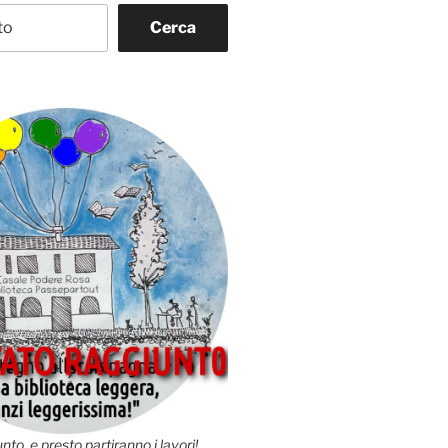
Cerca
nto, e presto partiranno i lavori!