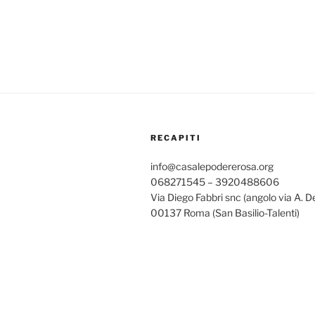
RECAPITI
info@casalepodererosa.org
068271545 – 3920488606
Via Diego Fabbri snc (angolo via A. D
00137 Roma (San Basilio-Talenti)