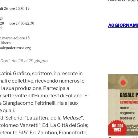
AGGIORNAMEN
God”, dal 26 al 29 giugno
ini. Grafico, scrittore, è presente in
ali e collettive, ricevendo numerosi e
r la sua produzione. Partecipa a
 sette volte all’Humorfest di Foligno. E’
 Giangiacomo Feltrinelli. Ha al suo
 quali:
d. Sellerio; “La zattera della
Meduse
“,
tolomeo Vanzetti”, Ed. La Città del Sole;
“Detenuto 515” Ed. Zambon, Francoforte;