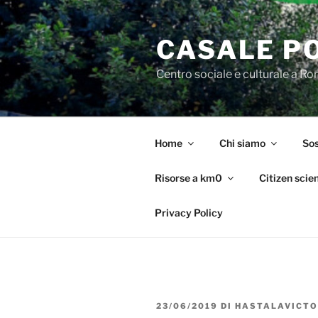
Salta
al
CASALE P
contenuto
Centro sociale e culturale a R
Home
Chi siamo
Sos
Risorse a km0
Citizen scie
Privacy Policy
PUBBLICATO
23/06/2019
DI
HASTALAVICTO
IL