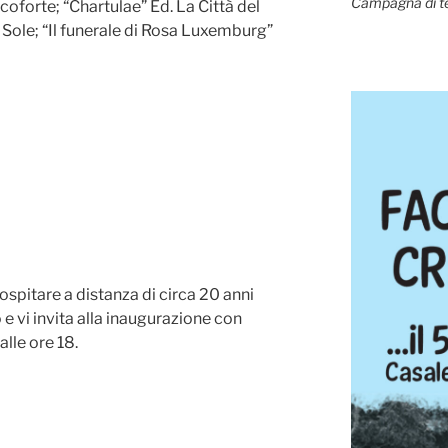
Campagna di t
oforte; “Chartulae” Ed. La Città del
l Sole; “Il funerale di Rosa Luxemburg”
 ospitare a distanza di circa 20 anni
o e vi invita alla inaugurazione con
lle ore 18.