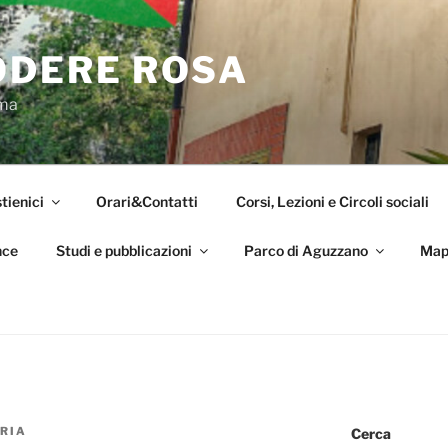
ODERE ROSA
oma
tienici
Orari&Contatti
Corsi, Lezioni e Circoli sociali
nce
Studi e pubblicazioni
Parco di Aguzzano
Map
RIA
Cerca