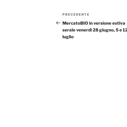
Navigazione
Articolo
PRECEDENTE
articoli
precedente:
MercatoBIO in versione estiva
serale venerdì 28 giugno, 5 e 1
luglio