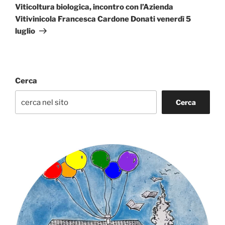
successivo
Viticoltura biologica, incontro con l’Azienda
Vitivinicola Francesca Cardone Donati venerdì 5
luglio
Cerca
Cerca