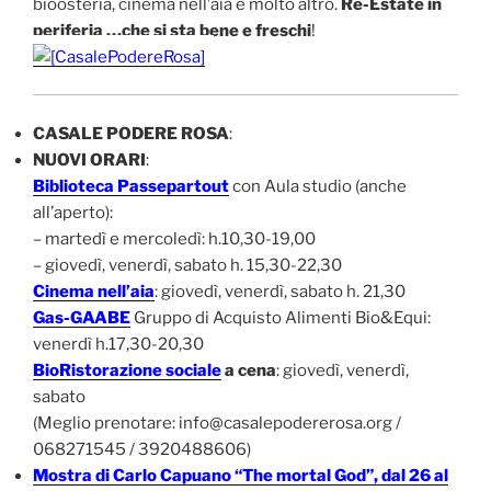
bioosteria, cinema nell’aia e molto altro.
Re-Estate in
periferia …che si sta bene e freschi
!
CASALE PODERE ROSA
:
NUOVI ORARI
:
Biblioteca Passepartout
con Aula studio (anche
all’aperto):
– martedì e mercoledì: h.10,30-19,00
– giovedì, venerdì, sabato h. 15,30-22,30
Cinema nell’aia
: giovedì, venerdì, sabato h. 21,30
Gas-GAABE
Gruppo di Acquisto Alimenti Bio&Equi:
venerdì h.17,30-20,30
BioRistorazione sociale
a cena
: giovedì, venerdì,
sabato
(Meglio prenotare: info@casalepodererosa.org /
068271545 / 3920488606)
Mostra di Carlo Capuano “The mortal God”, dal 26 al