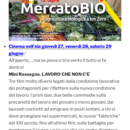
Cinema nell’aia giovedì 27, venerdì 28, sabato 29
giugno
/
All’aperto, …ma se piove o tira vento il tutto si fa
dentro!
Mini Rassegna. LAVORO CHE NON C’E
’
Tre film molto diversi legati dalla condizione lavorativa
dei protagonisti per riflettere sulla nuova condizione
del lavoro. I primi due, due belle commedie sulla
precarietà del lavoro dei giovani o meno giovani, dai
laureati costretti ad emigrare in posti lontani, a chi si
deve arrangiare nei supermercati, le nuove “fabbriche”
del XXI secolo, fino all’ultimo film, sulle battaglie per
mantenere il lavoro, un lavoro che sia anche dignitoso.