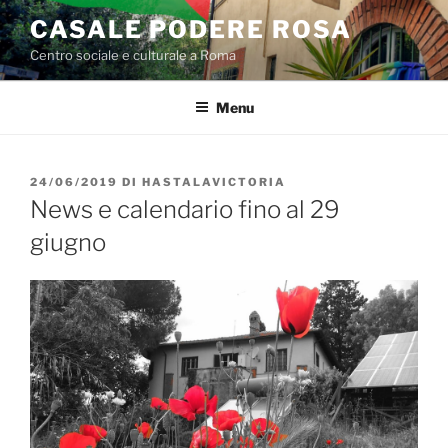
Salta
CASALE PODERE ROSA
al
Centro sociale e culturale a Roma
contenuto
Menu
PUBBLICATO
24/06/2019
DI
HASTALAVICTORIA
IL
News e calendario fino al 29
giugno