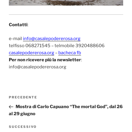
Contatti
:
e-mail
info@casalepodererosa.org
telfisso 068271545 – telmobile 3920488606
casalepodererosa.org
–
bacheca fb
Per non ricevere più la newsletter
:
info@casalepodererosa.org
Navigazione
Articolo
PRECEDENTE
articoli
precedente:
Mostra di Carlo Capuano “The mortal God”, dal 26
al 29 giugno
Articolo
SUCCESSIVO