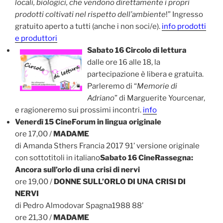
locali, biologici, che vendono direttamente i propri
prodotti coltivati nel rispetto dell’ambiente
!” Ingresso
gratuito aperto a tutti (anche i non soci/e).
info prodotti
e produttori
Sabato 16 Circolo di lettura
dalle ore 16 alle 18, la
partecipazione è libera e gratuita.
Parleremo di “
Memorie di
Adriano
” di Marguerite Yourcenar,
e ragioneremo sui prossimi incontri.
info
Venerdì 15 CineForum in lingua originale
ore 17,00 /
MADAME
di Amanda Sthers Francia 2017 91’ versione originale
con sottotitoli in italiano
Sabato 16 CineRassegna:
Ancora sull’orlo di una crisi di nervi
ore 19,00 /
DONNE SULL’ORLO DI UNA CRISI DI
NERVI
di Pedro Almodovar Spagna1988 88’
ore 21,30 /
MADAME