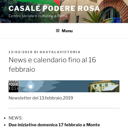
Salta
CASALE PODERE ROSA
al
Centro sociale e culturale a Roma
contenuto
Menu
PUBBLICATO
13/02/2019
DI
HASTALAVICTORIA
IL
News e calendario fino al 16
febbraio
Newsletter del 13.febbraio.2019
NEWS:
Due iniziative domenica 17 febbraio a Monte