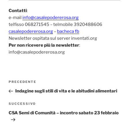
Contatti
:
e-mail
info@casalepodererosa.org
telfisso 068271545 – telmobile 3920488606
casalepodererosa.org
–
bacheca fb
Newsletter ospitata sul server inventati.org
Per non ricevere più la newsletter
:
info@casalepodererosa.org
Navigazione
Articolo
PRECEDENTE
articoli
precedente:
Indagine sugli stili di vita e le abitudini alimentari
Articolo
SUCCESSIVO
successivo
CSA Semi di Comunità – incontro sabato 23 febbraio