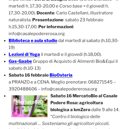
martedì h. 17,30-20,00 e
Corso base
> il giovedì h.
17,30-20,00).
Docente
: Carlo Castellani, illustratore
naturalista.
Presentazione
: sabato 23 febbraio
h.15,30-17,00.
Per informazioni
:
info@casalepodererosa.org
Biblioteca e aula studio
dal martedì al sabato (h.10,30-
19)
Lezioni di Yoga
il martedì e il giovedì (h.18,00).
Gas-Gaabe
Gruppo di Acquisto di Alimenti Bio&Equi il
sabato (h.10-13)
Sabato 16 febbraio
BioOsteria
a PRANZO e a CENA. Meglio prenotare: 068271545 –
3920488606 – info@casalepodererosa.org
Sabato 16 MercatoBio al Casale
Podere Rosa: agricoltura
biologica a kmZero
dalle 9 alle 14.
“
Contro il biologico delle
multinazionali … Sosteniamo gli agricoltori piccoli,