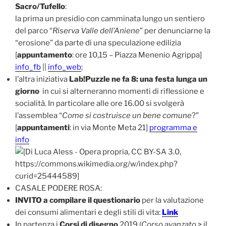
Sacro/Tufello
:
la prima un presidio con camminata lungo un sentiero
del parco “
Riserva Valle dell’Aniene
” per denunciarne la
“erosione” da parte di una speculazione edilizia
[
appuntamento
: ore 10,15 – Piazza Menenio Agrippa]
info_fb
||
info_web
;
l’altra iniziativa
Lab!Puzzle ne fa 8: una festa lunga un
giorno
in cui si alterneranno momenti di riflessione e
socialità. In particolare alle ore 16.00 si svolgerà
l’assemblea “
Come si costruisce un bene comune
?”
[
appuntamenti
: in via Monte Meta 21]
programma e
info
CASALE PODERE ROSA:
INVITO a compilare il questionario
per la valutazione
dei consumi alimentari e degli stili di vita:
Link
In partenza i
Corsi di disegno
2019 (
Corso avanzato
> il